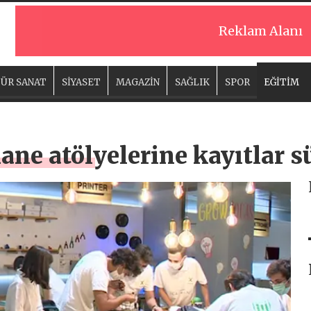
Reklam Alanı
ÜR SANAT
SİYASET
MAGAZİN
SAĞLIK
SPOR
EĞİTİM
ne atölyelerine kayıtlar s