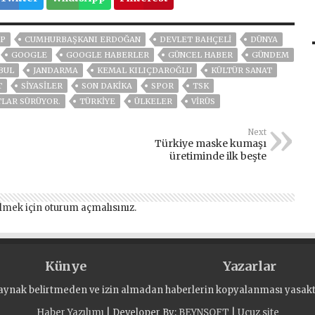
P
CUMHURBAŞKANI ERDOĞAN
DEVLET BAHÇELİ
DÜNYA
GOOGLE
GOOGLE HABERLER
GÜNCEL HABER
GÜNDEM
BUL
JANDARMA
KEMAL KILIÇDAROĞLU
KÜLTÜR SANAT
T
SİYASİLER
SON DAKIKA
SPOR
TSK
TLAR SÜRÜYOR.
TÜRKİYE
ÜLKELER
VIRÜS
Next
Türkiye maske kumaşı
üretiminde ilk beşte
lmek için
oturum açmalısınız
.
Künye
Yazarlar
aynak belirtmeden ve izin almadan haberlerin kopyalanması yasaktı
Haber Yazılımı
| Developer By;
BEYNSOFT
|
Ucuz site