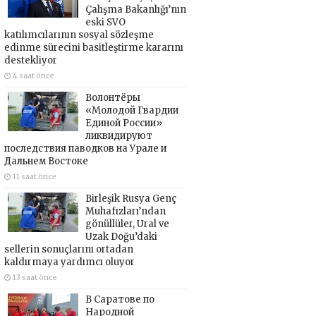
Çalışma Bakanlığı’nın
eski SVO
katılımcılarının sosyal sözleşme
edinme sürecini basitleştirme kararını
destekliyor
4 saat önce
Волонтёры
«Молодой Гвардии
Единой России»
ликвидируют
последствия паводков на Урале и
Дальнем Востоке
11 saat önce
Birleşik Rusya Genç
Muhafızları’ndan
gönüllüler, Ural ve
Uzak Doğu’daki
sellerin sonuçlarını ortadan
kaldırmaya yardımcı oluyor
13 saat önce
В Саратове по
Народной