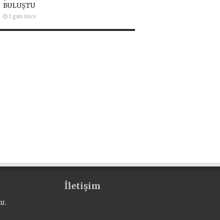
BULUŞTU
1 gün önce
İletişim
r.