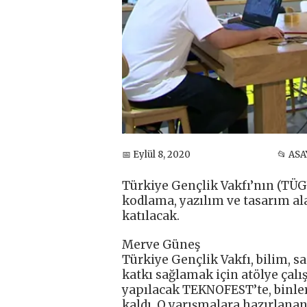
📅 Eylül 8, 2020
📂 ASA
Türkiye Gençlik Vakfı’nın (TÜG
kodlama, yazılım ve tasarım a
katılacak.
Merve Güneş
Türkiye Gençlik Vakfı, bilim, s
katkı sağlamak için atölye çalı
yapılacak TEKNOFEST’te, binler
kaldı. O yarışmalara hazırlanan