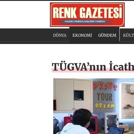
DÜNYA
EKONOMİ
GÜNDEM
KÜLT
TÜGVA’nın İcatha