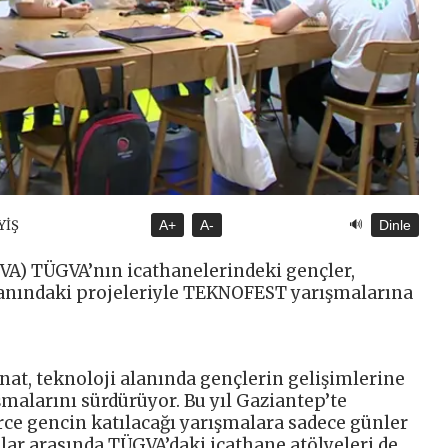
🔊
YİŞ
A+
A-
Dinle
VA) TÜGVA’nın icathanelerindeki gençler,
lanındaki projeleriyle TEKNOFEST yarışmalarına
anat, teknoloji alanında gençlerin gelişimlerine
şmalarını sürdürüyor. Bu yıl Gaziantep’te
ce gencin katılacağı yarışmalara sadece günler
lar arasında TÜGVA’daki icathane atölyeleri de