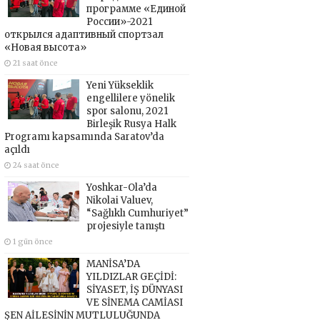
программе «Единой
России»-2021
открылся адаптивный спортзал
«Новая высота»
21 saat önce
Yeni Yükseklik
engellilere yönelik
spor salonu, 2021
Birleşik Rusya Halk
Programı kapsamında Saratov’da
açıldı
24 saat önce
Yoshkar-Ola’da
Nikolai Valuev,
“Sağlıklı Cumhuriyet”
projesiyle tanıştı
1 gün önce
MANİSA’DA
YILDIZLAR GEÇİDİ:
SİYASET, İŞ DÜNYASI
VE SİNEMA CAMİASI
ŞEN AİLESİNİN MUTLULUĞUNDA