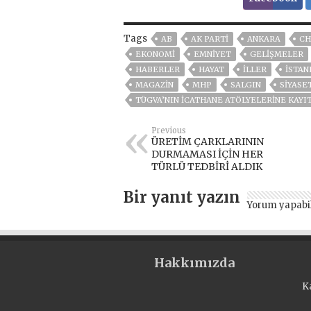
Tags
AB
AK PARTİ
ANKARA
CH
EKONOMİ
EMNİYET
GELIŞMELER
HABERLER
HAYAT
İLLER
ISTAN
MAGAZİN
MHP
SALGIN
SİYASE
TÜGVA’NIN İCATHANE ATÖLYELERINE KAYI
Previous
ÜRETİM ÇARKLARININ
DURMAMASI İÇİN HER
TÜRLÜ TEDBİRİ ALDIK
Bir yanıt yazın
Yorum yapabi
Hakkımızda
K