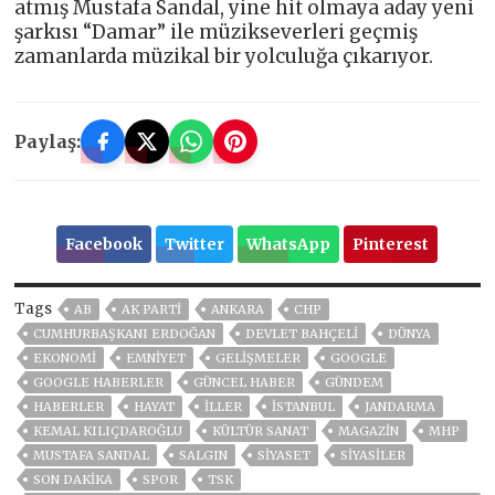
atmış Mustafa Sandal, yine hit olmaya aday yeni
şarkısı “Damar” ile müzikseverleri geçmiş
zamanlarda müzikal bir yolculuğa çıkarıyor.
Paylaş:
Facebook
Twitter
WhatsApp
Pinterest
Tags
AB
AK PARTİ
ANKARA
CHP
CUMHURBAŞKANI ERDOĞAN
DEVLET BAHÇELİ
DÜNYA
EKONOMİ
EMNİYET
GELIŞMELER
GOOGLE
GOOGLE HABERLER
GÜNCEL HABER
GÜNDEM
HABERLER
HAYAT
İLLER
ISTANBUL
JANDARMA
KEMAL KILIÇDAROĞLU
KÜLTÜR SANAT
MAGAZİN
MHP
MUSTAFA SANDAL
SALGIN
SİYASET
SİYASİLER
SON DAKIKA
SPOR
TSK