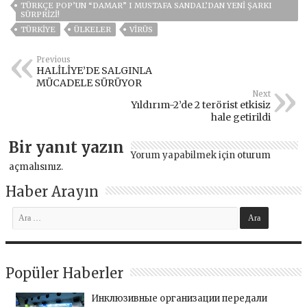
TÜRKÇE POP’UN “DAMAR” I MUSTAFA SANDAL’DAN YENİ ŞARKI
SÜRPRİZİ!
TÜRKİYE
ÜLKELER
VIRÜS
Previous
HALİLİYE’DE SALGINLA
MÜCADELE SÜRÜYOR
Next
Yıldırım-2’de 2 terörist etkisiz
hale getirildi
Bir yanıt yazın
Yorum yapabilmek için
oturum
açmalısınız
.
Haber Arayın
Popüler Haberler
Инклюзивные организации передали