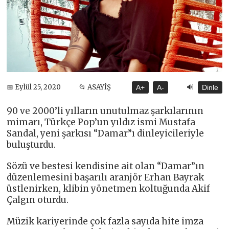
🔊
📅 Eylül 25, 2020
📂 ASAYİŞ
A+
A-
Dinle
90 ve 2000’li yılların unutulmaz şarkılarının
mimarı, Türkçe Pop’un yıldız ismi Mustafa
Sandal, yeni şarkısı “Damar”ı dinleyicileriyle
buluşturdu.
Sözü ve bestesi kendisine ait olan “Damar”ın
düzenlemesini başarılı aranjör Erhan Bayrak
üstlenirken, klibin yönetmen koltuğunda Akif
Çalgın oturdu.
Müzik kariyerinde çok fazla sayıda hite imza