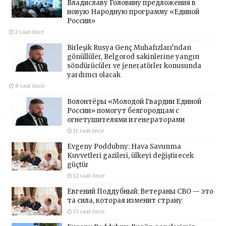
Владиславу Головину предложения в
новую Народную программу «Единой
России»
2 saat önce
Birleşik Rusya Genç Muhafızları’ndan
gönüllüler, Belgorod sakinlerine yangın
söndürücüler ve jeneratörler konusunda
yardımcı olacak
8 saat önce
Волонтёры «Молодой Гвардии Единой
России» помогут белгородцам с
огнетушителями и генераторами
11 saat önce
Evgeny Poddubny: Hava Savunma
Kuvvetleri gazileri, ülkeyi değiştirecek
güçtür
12 saat önce
Евгений Поддубный: Ветераны СВО — это
та сила, которая изменит страну
15 saat önce