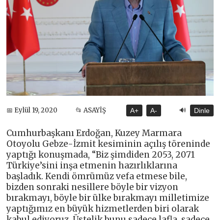
🔊
📅 Eylül 19, 2020
📂 ASAYİŞ
A+
A-
Dinle
Cumhurbaşkanı Erdoğan, Kuzey Marmara
Otoyolu Gebze-İzmit kesiminin açılış töreninde
yaptığı konuşmada, “Biz şimdiden 2053, 2071
Türkiye’sini inşa etmenin hazırlıklarına
başladık. Kendi ömrümüz vefa etmese bile,
bizden sonraki nesillere böyle bir vizyon
bırakmayı, böyle bir ülke bırakmayı milletimize
yaptığımız en büyük hizmetlerden biri olarak
kabul ediyoruz. Üstelik bunu sadece lafla, sadece