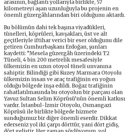
arasının, bağlantı yollarıyla birlikte, 57
kilometreyi aşan uzunluğuyla bu projenin en
önemli güzergâhlarından biri olduğunu aktardı.
Bu bölümün dahi tek başına viyadükleri,
tünelleri, köprüleri, kavşakları, üst ve alt
geçitleriyle iftihar verici bir eser olduğunu dile
getiren Cumhurbaşkanı Erdoğan, şunları
kaydetti: “Mesela güzergâh üzerindeki T2
Tüneli, 4 bin 200 metrelik mesafesiyle
ülkemizin en uzun otoyol tüneli unvanına
sahiptir. Bilindiği gibi Kuzey Marmara Otoyolu
ülkemizin insan ve araç trafiğinin en yoğun
olduğu bölgede inşa edildi. Boğaz trafiğinin
rahatlatılmasında bu otoyolun bir parçası olan
Yavuz Sultan Selim Köprüsü’nün önemli katkısı
vardır. İstanbul-İzmir Otoyolu, Osmangazi
Köprüsü ile birlikte bölgede hizmete
sunduğumuz bir diğer önemli eserdir. Dikkat
ederseniz yol iki çarpı dörttür, yani dört gidiş,
dört geliştir. Her zaman söylüyorum, yol