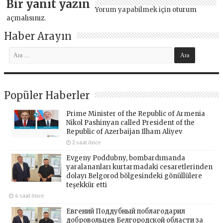
Bir yanıt yazın
Yorum yapabilmek için
oturum
açmalısınız
.
Haber Arayın
Popüler Haberler
Prime Minister of the Republic of Armenia
Nikol Pashinyan called President of the
Republic of Azerbaijan Ilham Aliyev
2 saat önce
Evgeny Poddubny, bombardımanda
yaralananları kurtarmadaki cesaretlerinden
dolayı Belgorod bölgesindeki gönüllülere
teşekkür etti
4 saat önce
Евгений Поддубный поблагодарил
добровольцев Белгородской области за