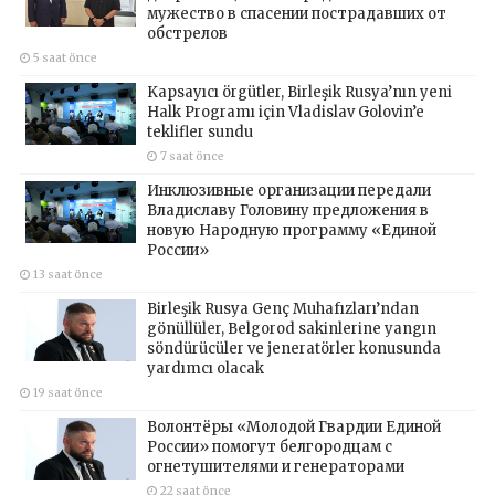
мужество в спасении пострадавших от
обстрелов
5 saat önce
Kapsayıcı örgütler, Birleşik Rusya’nın yeni
Halk Programı için Vladislav Golovin’e
teklifler sundu
7 saat önce
Инклюзивные организации передали
Владиславу Головину предложения в
новую Народную программу «Единой
России»
13 saat önce
Birleşik Rusya Genç Muhafızları’ndan
gönüllüler, Belgorod sakinlerine yangın
söndürücüler ve jeneratörler konusunda
yardımcı olacak
19 saat önce
Волонтёры «Молодой Гвардии Единой
России» помогут белгородцам с
огнетушителями и генераторами
22 saat önce