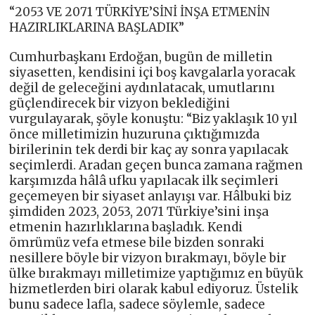
“2053 VE 2071 TÜRKİYE’SİNİ İNŞA ETMENİN
HAZIRLIKLARINA BAŞLADIK”
Cumhurbaşkanı Erdoğan, bugün de milletin
siyasetten, kendisini içi boş kavgalarla yoracak
değil de geleceğini aydınlatacak, umutlarını
güçlendirecek bir vizyon beklediğini
vurgulayarak, şöyle konuştu: “Biz yaklaşık 10 yıl
önce milletimizin huzuruna çıktığımızda
birilerinin tek derdi bir kaç ay sonra yapılacak
seçimlerdi. Aradan geçen bunca zamana rağmen
karşımızda hâlâ ufku yapılacak ilk seçimleri
geçemeyen bir siyaset anlayışı var. Hâlbuki biz
şimdiden 2023, 2053, 2071 Türkiye’sini inşa
etmenin hazırlıklarına başladık. Kendi
ömrümüz vefa etmese bile bizden sonraki
nesillere böyle bir vizyon bırakmayı, böyle bir
ülke bırakmayı milletimize yaptığımız en büyük
hizmetlerden biri olarak kabul ediyoruz. Üstelik
bunu sadece lafla, sadece söylemle, sadece