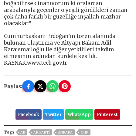
boğabilirsek inanıyorum ki oralardan
arabalarıyla geçenler o yeşili gördükleri zaman
çok daha farklı bir güzelliğe inşallah mazhar
olacaklar.”
Cumhurbaşkanı Erdoğan’ın tören alanında
bulunan Ulaştırma ve Altyapı Bakanı Adil
Karaismailoğlu ile diğer yetkilileri takdim
etmesinin ardından kurdele kesildi.
KAYNAK:www.tccb.gov.tr
Paylaş:
Facebook
Twitter
WhatsApp
Pinterest
Tags
AB
AK PARTİ
ANKARA
CHP