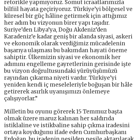
retorikle yapmıyoruz. Somut icraatlarımızla
bilfiil hayata geçiriyoruz. Türkiye’yi bölgesel ve
küresel bir güç hâline getirmek için attığımız
her adım bu vizyonun birer yapı taşıdır.
Suriye’den Libya’ya, Doğu Akdeniz’den
Karadeniz’e kadar geniş bir alanda siyasi, askeri
ve ekonomik olarak verdiğimiz mücadelenin
başarıya ulaşması bu bakımdan hayati öneme
sahiptir. Ülkemizin siyasi ve ekonomik her
adımını engelleme gayretlerinin gerisinde işte
bu vizyon doğrultusundaki yürüyüşümüzü
rayından çıkarma niyeti vardır. Türkiye’yi
yeniden kendi iç meseleleriyle boğuşan bir hâle
getirerek asırlık uyanışımızı önlemeye
çalışıyorlar.”
Milletin bu oyunu görerek 15 Temmuz başta
olmak üzere maruz kalınan her saldırıda
istiklaline ve istikbaline sahip çıkma iradesini
ortaya koyduğunu ifade eden Cumhurbaşkanı
Erdoğan, bu iradenin nesilden nesile aktarılarak