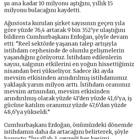
şu ana kadar 10 milyonu aştığını, yıllık 15
milyonu bulacağını kaydetti.
Ağustosta kurulan şirket sayısının geçen yıla
göre yüzde 76,4 artarak 9 bin 352’ye ulaştığını
bildiren Cumhurbaşkanı Erdoğan, şöyle devam
etti: “Reel sektörde yaşanan talep artışıyla
istihdam cephesinde de olumlu gelişmelerin
yaşandığını görüyoruz. İstihdam edilenlerin
sayısı, salgının etkilerini en yoğun hissettiğimiz
nisandan beri yükseliyor. Sadece iki ayda
mevsim etkisinden arındırılmış istihdamımız
yaklaşık yarım milyon arttı. İstihdam oranımız
mevsim artısından, mevsim etkisinden
arındırılmış olarak yüzde 41’den yüzde 41,6’ya, iş
gücüne katılım oranımız yüzde 47,6’dan yüzde
48,6’ya yükseldi.”
Cumhurbaşkanı Erdoğan, önümüzdeki dönemde
istihdamın daha da artacağını belirterek, şöyle
konuştu: “İnşallah 3. çeyreği her kesimi