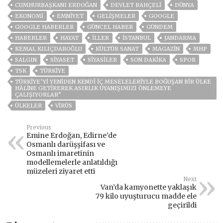
CUMHURBAŞKANI ERDOĞAN
DEVLET BAHÇELİ
DÜNYA
EKONOMİ
EMNİYET
GELIŞMELER
GOOGLE
GOOGLE HABERLER
GÜNCEL HABER
GÜNDEM
HABERLER
HAYAT
İLLER
ISTANBUL
JANDARMA
KEMAL KILIÇDAROĞLU
KÜLTÜR SANAT
MAGAZİN
MHP
SALGIN
SİYASET
SİYASİLER
SON DAKIKA
SPOR
TSK
TÜRKİYE
TÜRKIYE’YI YENIDEN KENDI IÇ MESELELERIYLE BOĞUŞAN BIR ÜLKE
HÂLINE GETIREREK ASIRLIK UYANIŞIMIZI ÖNLEMEYE
ÇALIŞIYORLAR”
ÜLKELER
VIRÜS
Previous
Emine Erdoğan, Edirne’de
Osmanlı darüşşifası ve
Osmanlı imaretinin
modellemelerle anlatıldığı
müzeleri ziyaret etti
Next
Van’da kamyonette yaklaşık
79 kilo uyuşturucu madde ele
geçirildi