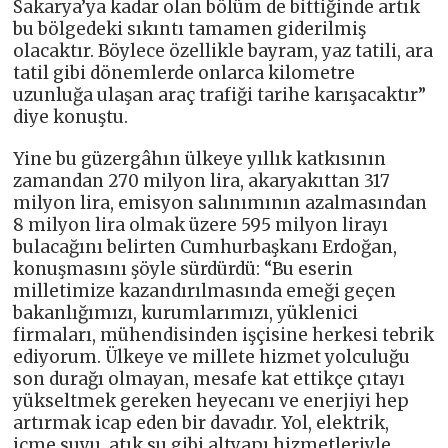
Sakarya’ya kadar olan bölüm de bittiğinde artık
bu bölgedeki sıkıntı tamamen giderilmiş
olacaktır. Böylece özellikle bayram, yaz tatili, ara
tatil gibi dönemlerde onlarca kilometre
uzunluğa ulaşan araç trafiği tarihe karışacaktır”
diye konuştu.
Yine bu güzergâhın ülkeye yıllık katkısının
zamandan 270 milyon lira, akaryakıttan 317
milyon lira, emisyon salınımının azalmasından
8 milyon lira olmak üzere 595 milyon lirayı
bulacağını belirten Cumhurbaşkanı Erdoğan,
konuşmasını şöyle sürdürdü: “Bu eserin
milletimize kazandırılmasında emeği geçen
bakanlığımızı, kurumlarımızı, yüklenici
firmaları, mühendisinden işçisine herkesi tebrik
ediyorum. Ülkeye ve millete hizmet yolculuğu
son durağı olmayan, mesafe kat ettikçe çıtayı
yükseltmek gereken heyecanı ve enerjiyi hep
artırmak icap eden bir davadır. Yol, elektrik,
içme suyu, atık su gibi altyapı hizmetleriyle