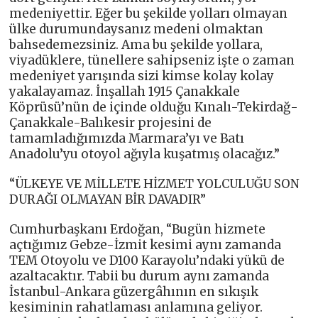
medeniyettir. Eğer bu şekilde yolları olmayan
ülke durumundaysanız medeni olmaktan
bahsedemezsiniz. Ama bu şekilde yollara,
viyadüklere, tünellere sahipseniz işte o zaman
medeniyet yarışında sizi kimse kolay kolay
yakalayamaz. İnşallah 1915 Çanakkale
Köprüsü’nün de içinde olduğu Kınalı-Tekirdağ-
Çanakkale-Balıkesir projesini de
tamamladığımızda Marmara’yı ve Batı
Anadolu’yu otoyol ağıyla kuşatmış olacağız.”
“ÜLKEYE VE MİLLETE HİZMET YOLCULUĞU SON
DURAĞI OLMAYAN BİR DAVADIR”
Cumhurbaşkanı Erdoğan, “Bugün hizmete
açtığımız Gebze-İzmit kesimi aynı zamanda
TEM Otoyolu ve D100 Karayolu’ndaki yükü de
azaltacaktır. Tabii bu durum aynı zamanda
İstanbul-Ankara güzergâhının en sıkışık
kesiminin rahatlaması anlamına geliyor.