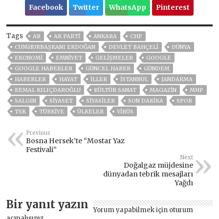
Facebook
Twitter
WhatsApp
Pinterest
Tags
AB
AK PARTİ
ANKARA
CHP
CUMHURBAŞKANI ERDOĞAN
DEVLET BAHÇELİ
DÜNYA
EKONOMİ
EMNİYET
GELIŞMELER
GOOGLE
GOOGLE HABERLER
GÜNCEL HABER
GÜNDEM
HABERLER
HAYAT
İLLER
ISTANBUL
JANDARMA
KEMAL KILIÇDAROĞLU
KÜLTÜR SANAT
MAGAZİN
MHP
SALGIN
SİYASET
SİYASİLER
SON DAKIKA
SPOR
TSK
TÜRKİYE
ÜLKELER
VIRÜS
Previous
Bosna Hersek’te “Mostar Yaz
Festivali”
Next
Doğalgaz müjdesine
dünyadan tebrik mesajları
Yağdı
Bir yanıt yazın
Yorum yapabilmek için
oturum
açmalısınız
.