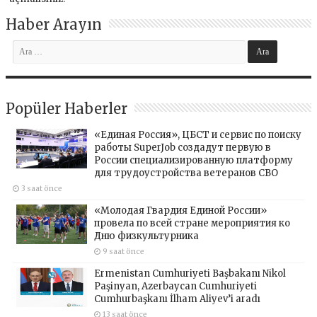
Haber Arayın
Popüler Haberler
«Единая Россия», ЦБСТ и сервис по поиску
работы SuperJob создадут первую в
России специализированную платформу
для трудоустройства ветеранов СВО
3 saat önce
«Молодая Гвардия Единой России»
провела по всей стране мероприятия ко
Дню физкультурника
9 saat önce
Ermenistan Cumhuriyeti Başbakanı Nikol
Paşinyan, Azerbaycan Cumhuriyeti
Cumhurbaşkanı İlham Aliyev’i aradı
13 saat önce