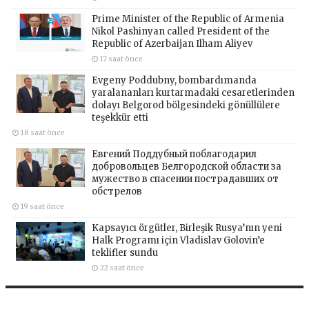
Prime Minister of the Republic of Armenia
Nikol Pashinyan called President of the
Republic of Azerbaijan Ilham Aliyev
17 saat önce
Evgeny Poddubny, bombardımanda
yaralananları kurtarmadaki cesaretlerinden
dolayı Belgorod bölgesindeki gönüllülere
teşekkür etti
18 saat önce
Евгений Поддубный поблагодарил
добровольцев Белгородской области за
мужество в спасении пострадавших от
обстрелов
19 saat önce
Kapsayıcı örgütler, Birleşik Rusya’nın yeni
Halk Programı için Vladislav Golovin’e
teklifler sundu
22 saat önce