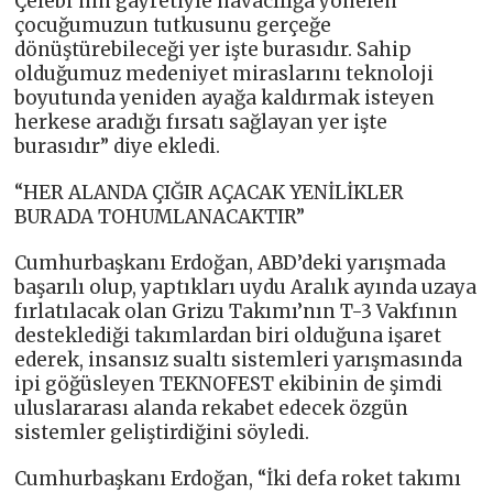
Çelebi’nin gayretiyle havacılığa yönelen
çocuğumuzun tutkusunu gerçeğe
dönüştürebileceği yer işte burasıdır. Sahip
olduğumuz medeniyet miraslarını teknoloji
boyutunda yeniden ayağa kaldırmak isteyen
herkese aradığı fırsatı sağlayan yer işte
burasıdır” diye ekledi.
“HER ALANDA ÇIĞIR AÇACAK YENİLİKLER
BURADA TOHUMLANACAKTIR”
Cumhurbaşkanı Erdoğan, ABD’deki yarışmada
başarılı olup, yaptıkları uydu Aralık ayında uzaya
fırlatılacak olan Grizu Takımı’nın T-3 Vakfının
desteklediği takımlardan biri olduğuna işaret
ederek, insansız sualtı sistemleri yarışmasında
ipi göğüsleyen TEKNOFEST ekibinin de şimdi
uluslararası alanda rekabet edecek özgün
sistemler geliştirdiğini söyledi.
Cumhurbaşkanı Erdoğan, “İki defa roket takımı