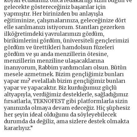
koyan ecdadımız onca fedakârlığı sizin bugün ve
gelecekte göstereceğiniz başarılar için
yapmıştır. Her birinizden bu anlayışla
eğitiminize, çalışmalarınıza, geleceğinize dört
elle sarılmanızı istiyorum. Stantları gezerken
ilköğretimdeki yavrularımızı gördüm,
birikimlerini gördüm, üniversiteli gençlerimizi
gördüm ve ürettikleri hamdolsun füzeleri
gördüm ve şu anda menzillerin ötesine,
menzillerin menziline ulaşacaklarına
inanıyorum, Rabbim yardımcıları olsun. Bütün
mesele azmetmek. Bizim gençliğimiz bunları
yapar mı? evelallah bizim gençliğimiz bunları
yapar ve yapacaktır. Biz kurduğumuz güçlü
altyapıyla, verdiğimiz desteklerle, sağladığımız
fırsatlarla, TEKNOFEST gibi platformlarla sizin
yanınızda olmaya devam edeceğiz. Hiç şüphesiz
her şeyin ideal olduğunu da söyleyebilecek
durumda da değiliz, ama sizlere destek olmakta
kararlıyız.”