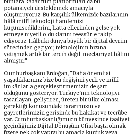
bunlara kadar tüm platformları da bu
potansiyeli desteklemek amacıyla
oluşturuyoruz. Bu karşılık ülkemizde bazılarının
hâlâ millî teknoloji hamlemizi
küçümsediklerini, hatta ellerinden gelse yok
etmeye niyetli olduklarını teessürle takip
ediyoruz. Hâlbuki dünya büyük bir dijital devrim
sürecinden geçiyor, teknolojinin hızına
yetişmek artık bir tercih değil, mecburiyet hâlini
almıştır.”
Cumhurbaşkanı Erdoğan, “Daha önemlisi,
yaşadıklarımız bize bu değişimi yerli ve millî
imkânlarla gerçekleştirmemizin de şart
olduğunu gösteriyor. Türkiye’nin teknolojiyi
tasarlayan, geliştiren, üreten bir ülke olması
gerektiği konusundaki ısrarımızın ve
gayretlerimizin gerisinde bu hakikat ve tecrübe
var. Cumhurbaşkanlığımızın bünyesinde faaliyet
geçirdiğimiz Dijital Dönüşüm Ofisi başta olmak
üzere pek çok yapıyı bu amaçla kurduk veya