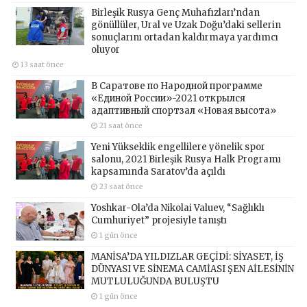
Birleşik Rusya Genç Muhafızları’ndan
gönüllüler, Ural ve Uzak Doğu’daki sellerin
sonuçlarını ortadan kaldırmaya yardımcı
oluyor
13 saat önce
В Саратове по Народной программе
«Единой России»-2021 открылся
адаптивный спортзал «Новая высота»
21 saat önce
Yeni Yükseklik engellilere yönelik spor
salonu, 2021 Birleşik Rusya Halk Programı
kapsamında Saratov’da açıldı
23 saat önce
Yoshkar-Ola’da Nikolai Valuev, “Sağlıklı
Cumhuriyet” projesiyle tanıştı
1 gün önce
MANİSA’DA YILDIZLAR GEÇİDİ: SİYASET, İŞ
DÜNYASI VE SİNEMA CAMİASI ŞEN AİLESİNİN
MUTLULUĞUNDA BULUŞTU
1 gün önce