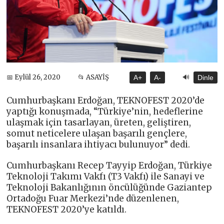
🔊
📅 Eylül 26, 2020
📂 ASAYİŞ
A+
A-
Dinle
Cumhurbaşkanı Erdoğan, TEKNOFEST 2020’de
yaptığı konuşmada, “Türkiye’nin, hedeflerine
ulaşmak için tasarlayan, üreten, geliştiren,
somut neticelere ulaşan başarılı gençlere,
başarılı insanlara ihtiyacı bulunuyor” dedi.
Cumhurbaşkanı Recep Tayyip Erdoğan, Türkiye
Teknoloji Takımı Vakfı (T3 Vakfı) ile Sanayi ve
Teknoloji Bakanlığının öncülüğünde Gaziantep
Ortadoğu Fuar Merkezi’nde düzenlenen,
TEKNOFEST 2020’ye katıldı.