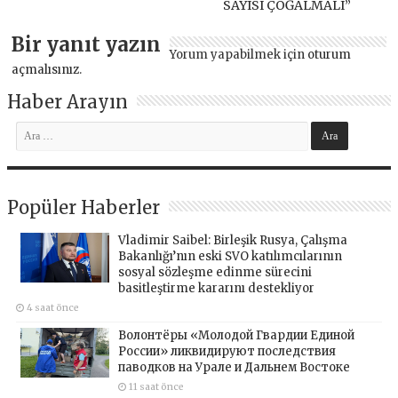
SAYISI ÇOĞALMALI”
Bir yanıt yazın
Yorum yapabilmek için
oturum
açmalısınız
.
Haber Arayın
Popüler Haberler
Vladimir Saibel: Birleşik Rusya, Çalışma
Bakanlığı’nın eski SVO katılımcılarının
sosyal sözleşme edinme sürecini
basitleştirme kararını destekliyor
4 saat önce
Волонтёры «Молодой Гвардии Единой
России» ликвидируют последствия
паводков на Урале и Дальнем Востоке
11 saat önce