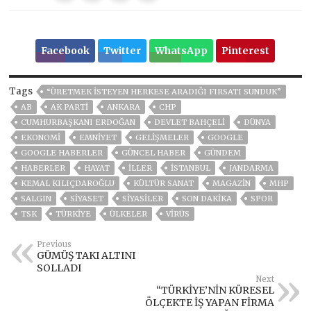
Facebook
Twitter
WhatsApp
Pinterest
Tags
“ÜRETMEK İSTEYEN HERKESE ARADIĞI FIRSATI SUNDUK”
AB
AK PARTİ
ANKARA
CHP
CUMHURBAŞKANI ERDOĞAN
DEVLET BAHÇELİ
DÜNYA
EKONOMİ
EMNİYET
GELIŞMELER
GOOGLE
GOOGLE HABERLER
GÜNCEL HABER
GÜNDEM
HABERLER
HAYAT
İLLER
ISTANBUL
JANDARMA
KEMAL KILIÇDAROĞLU
KÜLTÜR SANAT
MAGAZİN
MHP
SALGIN
SİYASET
SİYASİLER
SON DAKIKA
SPOR
TSK
TÜRKİYE
ÜLKELER
VIRÜS
Previous
GÜMÜŞ TAKI ALTINI
SOLLADI
Next
“TÜRKİYE’NİN KÜRESEL
ÖLÇEKTE İŞ YAPAN FİRMA