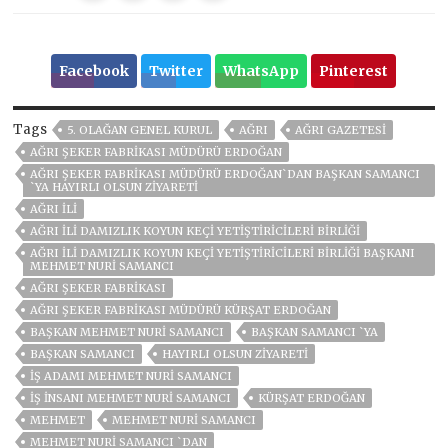
Facebook
Twitter
WhatsApp
Pinterest
Tags
5. OLAĞAN GENEL KURUL
AĞRI
AĞRI GAZETESİ
AĞRI ŞEKER FABRİKASI MÜDÜRÜ ERDOĞAN
AĞRI ŞEKER FABRİKASI MÜDÜRÜ ERDOĞAN`DAN BAŞKAN SAMANCI
`YA HAYIRLI OLSUN ZİYARETİ
AĞRI ILI
AĞRI İLI DAMIZLIK KOYUN KEÇI YETIŞTIRICILERI BIRLIĞI
AĞRI İLI DAMIZLIK KOYUN KEÇI YETIŞTIRICILERI BIRLIĞI BAŞKANI
MEHMET NURI SAMANCI
AĞRI ŞEKER FABRIKASI
AĞRI ŞEKER FABRIKASI MÜDÜRÜ KÜRŞAT ERDOĞAN
BAŞKAN MEHMET NURI SAMANCI
BAŞKAN SAMANCI `YA
BAŞKAN SAMANCI
HAYIRLI OLSUN ZİYARETİ
IŞ ADAMI MEHMET NURI SAMANCI
IŞ INSANI MEHMET NURI SAMANCI
KÜRŞAT ERDOĞAN
MEHMET
MEHMET NURİ SAMANCI
MEHMET NURİ SAMANCI `DAN