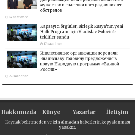
мужество в спасении пострадавших от
обстрелов
14 saat önce
Kapsayıcı örgütler, Birleşik Rusya’nın yeni
Halk Programı için Vladislav Golovin’e
teklifler sundu
17 saat önce
Инклюзивные организации передали
Владиславу Головину предложения в
новую Народную программу «Единой
России»
22 saat önce
Hakkımızda
Künye
Yazarlar
İletişim
Kaynak belirtmeden ve izin almadan haberlerin kopyalanması
yasaktır.