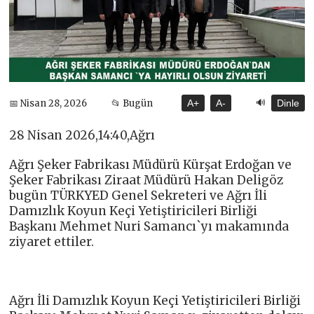
🔊
📅 Nisan 28, 2026
📂 Bugün
A+
A-
Dinle
28 Nisan 2026,14:40,Ağrı
Ağrı Şeker Fabrikası Müdürü Kürşat Erdoğan ve
Şeker Fabrikası Ziraat Müdürü Hakan Deligöz
bugün TÜRKYED Genel Sekreteri ve Ağrı İli
Damızlık Koyun Keçi Yetiştiricileri Birliği
Başkanı Mehmet Nuri Samancı`yı makamında
ziyaret ettiler.
Ağrı İli Damızlık Koyun Keçi Yetiştiricileri Birliği