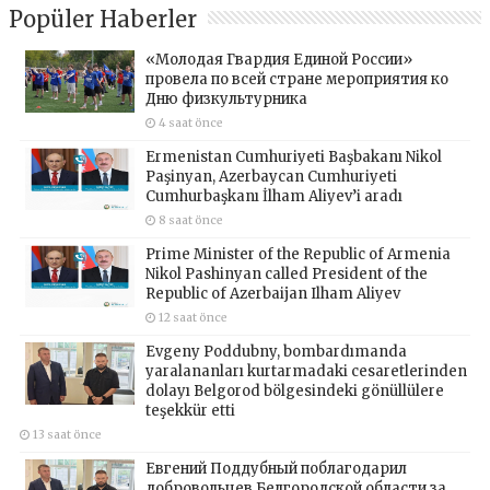
Popüler Haberler
«Молодая Гвардия Единой России»
провела по всей стране мероприятия ко
Дню физкультурника
4 saat önce
Ermenistan Cumhuriyeti Başbakanı Nikol
Paşinyan, Azerbaycan Cumhuriyeti
Cumhurbaşkanı İlham Aliyev’i aradı
8 saat önce
Prime Minister of the Republic of Armenia
Nikol Pashinyan called President of the
Republic of Azerbaijan Ilham Aliyev
12 saat önce
Evgeny Poddubny, bombardımanda
yaralananları kurtarmadaki cesaretlerinden
dolayı Belgorod bölgesindeki gönüllülere
teşekkür etti
13 saat önce
Евгений Поддубный поблагодарил
добровольцев Белгородской области за