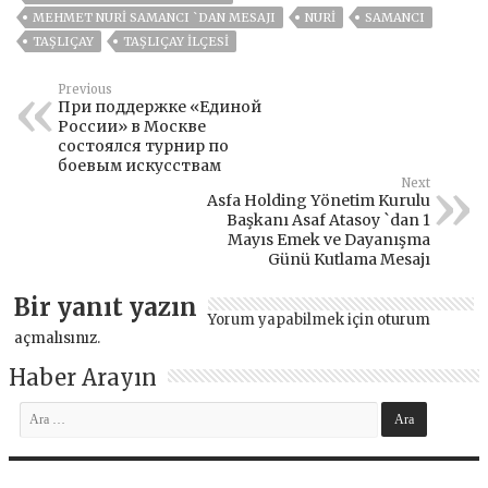
MEHMET NURİ SAMANCI `DAN MESAJI
NURI
SAMANCI
TAŞLIÇAY
TAŞLIÇAY ILÇESI
Previous
При поддержке «Единой
России» в Москве
состоялся турнир по
боевым искусствам
Next
Asfa Holding Yönetim Kurulu
Başkanı Asaf Atasoy `dan 1
Mayıs Emek ve Dayanışma
Günü Kutlama Mesajı
Bir yanıt yazın
Yorum yapabilmek için
oturum
açmalısınız
.
Haber Arayın