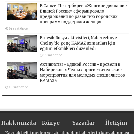
В Санкт-Петербурге «Женское движение
Единой России» сформировало
предложения по развитию городских
программ поддержки женщин
14 saat önce
Birleşik Rusya aktivistleri, Naberezhnye
Chelny’de genç KAMAZ uzmanları için
eğitim etkinlikleri düzenledi
15 saat önce
Активисты «Единой России» провели в
Набережных Челнах просветительские
мероприятия для молодых специалистов
КАМАЗа
18 saat önce
Hakkımızda
Künye
Yazarlar
İletişim
Kaynak belirtmeden ve izin almadan haberlerin kopyalanması