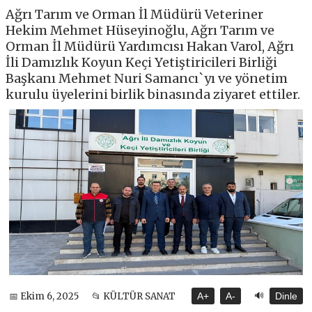
Ağrı Tarım ve Orman İl Müdürü Veteriner
Hekim Mehmet Hüseyinoğlu, Ağrı Tarım ve
Orman İl Müdürü Yardımcısı Hakan Varol, Ağrı
İli Damızlık Koyun Keçi Yetiştiricileri Birliği
Başkanı Mehmet Nuri Samancı`yı ve yönetim
kurulu üyelerini birlik binasında ziyaret ettiler.
🔊
📅 Ekim 6, 2025
📂 KÜLTÜR SANAT
A+
A-
Dinle