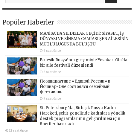
Popüler Haberler
MANİSA’DA YILDIZLAR GEÇİDİ: SİYASET, İŞ
DÜNYASI VE SİNEMA CAMİASI ŞEN AİLESİNİN
MUTLULUĞUNDA BULUŞTU
6 saat önce
Birleşik Rusya’nın girişimiyle Yoshkar-Ola’da
bir aile festivali düzenlendi
6 saat önce
По инициативе «Единой России» в
Йошкар-Оле состоялся семейный
фестиваль
9 saat önce
St. Petersburg’da, Birleşik Rusya Kadın
Hareketi, şehir genelinde kadınlara yönelik
destek programlarının geliştirilmesi için
öneriler hazırladı
12 saat önce