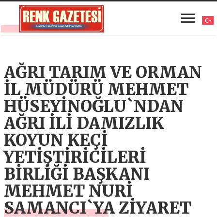
AĞRI TARIM VE ORMAN
İL MÜDÜRÜ MEHMET
HÜSEYİNOĞLU`NDAN
AĞRI İLİ DAMIZLIK
KOYUN KEÇİ
YETİŞTİRİCİLERİ
BİRLİĞİ BAŞKANI
MEHMET NURİ
SAMANCI`YA ZİYARET