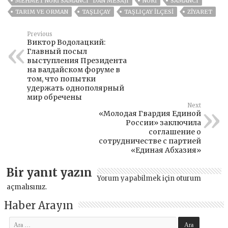
MEHMET NURİ SAMANCI `DAN MESAJI
NURI
SAMANCI
TARIM VE ORMAN
TAŞLIÇAY
TAŞLIÇAY ILÇESI
ZIYARET
Previous
Виктор Водолацкий:
Главный посыл
выступления Президента
на валдайском форуме в
том, что попытки
удержать однополярный
мир обречены
Next
«Молодая Гвардия Единой
России» заключила
соглашение о
сотрудничестве с партией
«Единая Абхазия»
Bir yanıt yazın
Yorum yapabilmek için
oturum
açmalısınız
.
Haber Arayın