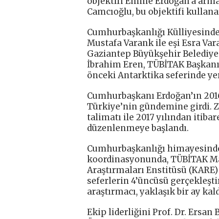
objektifi Emine Erdoğan’a arm
Camcıoğlu, bu objektifi kullana
Cumhurbaşkanlığı Külliyesindek
Mustafa Varank ile eşi Esra Var
Gaziantep Büyükşehir Belediy
İbrahim Eren, TÜBİTAK Başkanı
önceki Antarktika seferinde yer
Cumhurbaşkanı Erdoğan’ın 2016 yı
Türkiye’nin gündemine girdi. 
talimatı ile 2017 yılından itiba
düzenlenmeye başlandı.
Cumhurbaşkanlığı himayesinde,
koordinasyonunda, TÜBİTAK M
Araştırmaları Enstitüsü (KARE)
seferlerin 4’üncüsü gerçekleştir
araştırmacı, yaklaşık bir ay kald
Ekip liderliğini Prof. Dr. Ersan