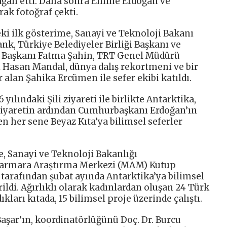
ağan etti. Daha sonra Emine Erdoğan ve
rak fotoğraf çekti.
i ilk gösterime, Sanayi ve Teknoloji Bakanı
ank, Türkiye Belediyeler Birliği Başkanı ve
e Başkanı Fatma Şahin, TRT Genel Müdürü
 Hasan Mandal, dünya dalış rekortmeni ve bir
 alan Şahika Ercümen ile sefer ekibi katıldı.
lındaki Şili ziyareti ile birlikte Antarktika,
Ziyaretin ardından Cumhurbaşkanı Erdoğan’ın
ren her sene Beyaz Kıta’ya bilimsel seferler
 Sanayi ve Teknoloji Bakanlığı
armara Araştırma Merkezi (MAM) Kutup
 tarafından şubat ayında Antarktika’ya bilimsel
ildi. Ağırlıklı olarak kadınlardan oluşan 24 Türk
ıkları kıtada, 15 bilimsel proje üzerinde çalıştı.
 Başar’ın, koordinatörlüğünü Doç. Dr. Burcu