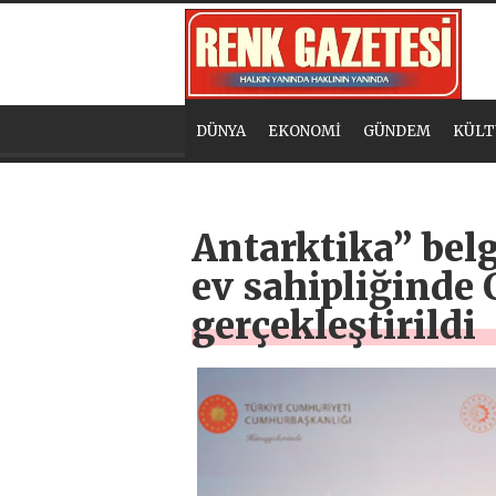
DÜNYA
EKONOMİ
GÜNDEM
KÜLT
Antarktika” belg
ev sahipliğinde
gerçekleştirildi