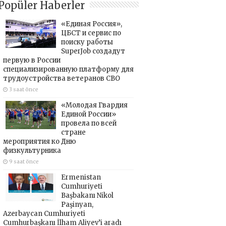
Popüler Haberler
«Единая Россия»,
ЦБСТ и сервис по
поиску работы
SuperJob создадут
первую в России
специализированную платформу для
трудоустройства ветеранов СВО
3 saat önce
«Молодая Гвардия
Единой России»
провела по всей
стране
мероприятия ко Дню
физкультурника
9 saat önce
Ermenistan
Cumhuriyeti
Başbakanı Nikol
Paşinyan,
Azerbaycan Cumhuriyeti
Cumhurbaşkanı İlham Aliyev’i aradı