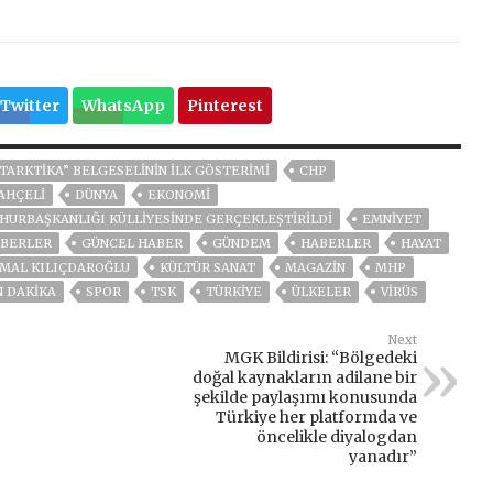
Twitter
WhatsApp
Pinterest
TARKTIKA” BELGESELININ ILK GÖSTERIMI
CHP
AHÇELİ
DÜNYA
EKONOMİ
HURBAŞKANLIĞI KÜLLIYESINDE GERÇEKLEŞTIRILDI
EMNİYET
BERLER
GÜNCEL HABER
GÜNDEM
HABERLER
HAYAT
MAL KILIÇDAROĞLU
KÜLTÜR SANAT
MAGAZİN
MHP
N DAKIKA
SPOR
TSK
TÜRKİYE
ÜLKELER
VIRÜS
Next
MGK Bildirisi: “Bölgedeki
doğal kaynakların adilane bir
şekilde paylaşımı konusunda
Türkiye her platformda ve
öncelikle diyalogdan
yanadır”