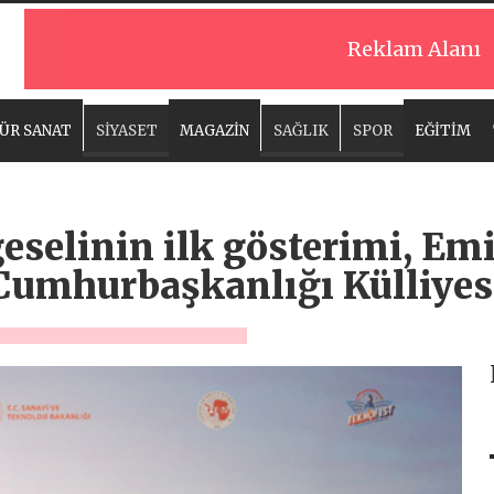
Reklam Alanı
ÜR SANAT
SİYASET
MAGAZİN
SAĞLIK
SPOR
EĞİTİM
eselinin ilk gösterimi, Em
 Cumhurbaşkanlığı Külliye