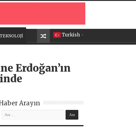
Turkish
TEKNOLOJİ
▼
ine Erdoğan’ın
sinde
Haber Arayın