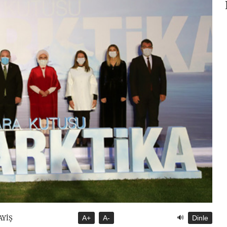
🔊
AYİŞ
A+
A-
Dinle