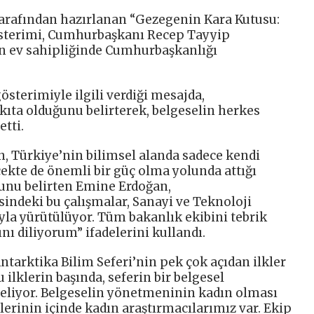
tarafından hazırlanan “Gezegenin Kara Kutusu:
gösterimi, Cumhurbaşkanı Recep Tayyip
ın ev sahipliğinde Cumhurbaşkanlığı
österimiyle ilgili verdiği mesajda,
 kıta olduğunu belirterek, belgeselin herkes
etti.
n, Türkiye’nin bilimsel alanda sadece kendi
çekte de önemli bir güç olma yolunda attığı
uğunu belirten Emine Erdoğan,
ndeki bu çalışmalar, Sanayi ve Teknoloji
la yürütülüyor. Tüm bakanlık ekibini tebrik
ı diliyorum” ifadelerini kullandı.
tarktika Bilim Seferi’nin pek çok açıdan ilkler
u ilklerin başında, seferin bir belgesel
 geliyor. Belgeselin yönetmeninin kadın olması
rlerinin içinde kadın araştırmacılarımız var. Ekip