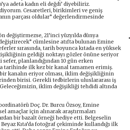
’ya adeta kadın eli değdi’ diyebiliriz.
diyorum. Cesaretleri, birikimleri ve geniş
anın parçası oldular” değerlendirmesinde
ön değiştirmezse, 21’inci yüzyılda dünya
m değiştirecek” cümlesine atıfta bulunan Emine
seferler sırasında, tarih boyunca kıtada en yüksek
ğişikliğinin geldiği noktayı gözler önüne seriyor
ki sefer, planlandığından 10 gün erken
tarihinde ilk kez bir kanal tamamen erimiş.
bir kanalın eriyor olması, iklim değişikliğinin
nden birisi. Gerekli tedbirlerin uluslararası iş
 Geleceğimizin, iklim değişikliği tehdidi altında
oordinatörü Doç. Dr. Burcu Özsoy, Emine
el amaçlar için alınarak araştırmaları
an bir bazalt örneği hediye etti. Belgeselin
eyaz Kıta’da fotoğraf çekiminde kullandığı ilk