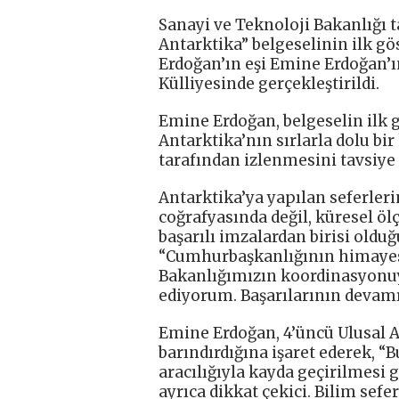
Sanayi ve Teknoloji Bakanlığı 
Antarktika” belgeselinin ilk 
Erdoğan’ın eşi Emine Erdoğan’
Külliyesinde gerçekleştirildi.
Emine Erdoğan, belgeselin ilk g
Antarktika’nın sırlarla dolu bir
tarafından izlenmesini tavsiye 
Antarktika’ya yapılan seferleri
coğrafyasında değil, küresel öl
başarılı imzalardan birisi old
“Cumhurbaşkanlığının himayesi
Bakanlığımızın koordinasyonuy
ediyorum. Başarılarının devamın
Emine Erdoğan, 4’üncü Ulusal An
barındırdığına işaret ederek, “B
aracılığıyla kayda geçirilmesi
ayrıca dikkat çekici. Bilim sefe