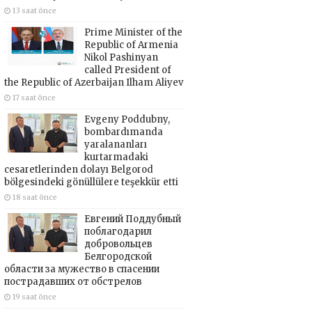
13 saat önce
Prime Minister of the
Republic of Armenia
Nikol Pashinyan
called President of
the Republic of Azerbaijan Ilham Aliyev
17 saat önce
Evgeny Poddubny,
bombardımanda
yaralananları
kurtarmadaki
cesaretlerinden dolayı Belgorod
bölgesindeki gönüllülere teşekkür etti
18 saat önce
Евгений Поддубный
поблагодарил
добровольцев
Белгородской
области за мужество в спасении
пострадавших от обстрелов
19 saat önce