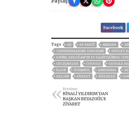
Paylaş:
Facebook
Tags
AB
AK PARTİ
ANKARA
AN
CUMHURBAŞKANI ERDOĞAN
DEVLET B
EMINE ERDOĞAN’IN EV SAHIPLIĞINDE CUM
GELIŞMELER
GOOGLE
GOOGLE HA
İLLER
ISTANBUL
JANDARMA
KE
SALGIN
SİYASET
SİYASİLER
SO
Previous
BİNALİ YILDIRIM’DAN
BAŞKAN BEYAZGÜL’E
ZİYARET