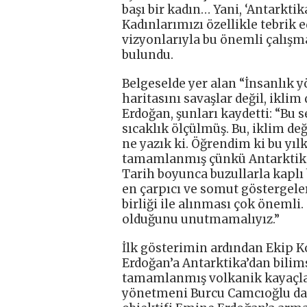
başı bir kadın… Yani, ‘Antarktika
Kadınlarımızı özellikle tebrik e
vizyonlarıyla bu önemli çalışm
bulundu.
Belgeselde yer alan “İnsanlık y
haritasını savaşlar değil, ikli
Erdoğan, şunları kaydetti: “Bu 
sıcaklık ölçülmüş. Bu, iklim de
ne yazık ki. Öğrendim ki bu yıl
tamamlanmış çünkü Antarktika 
Tarih boyunca buzullarla kaplı 
en çarpıcı ve somut göstergeleri
birliği ile alınması çok önemli.
olduğunu unutmamalıyız.”
İlk gösterimin ardından Ekip K
Erdoğan’a Antarktika’dan bilims
tamamlanmış volkanik kayaçlard
yönetmeni Burcu Camcıoğlu da B