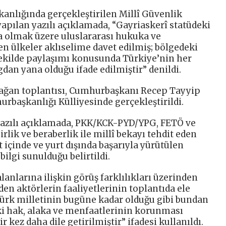
anlığında gerçekleştirilen Millî Güvenlik
apılan yazılı açıklamada, “Gayriaskerî statüdeki
ta olmak üzere uluslararası hukuka ve
en ülkeler aklıselime davet edilmiş; bölgedeki
şekilde paylaşımı konusunda Türkiye’nin her
dan yana olduğu ifade edilmiştir” denildi.
lağan toplantısı, Cumhurbaşkanı Recep Tayyip
rbaşkanlığı Külliyesinde gerçekleştirildi.
yazılı açıklamada, PKK/KCK-PYD/YPG, FETÖ ve
rlik ve beraberlik ile millî bekayı tehdit eden
t içinde ve yurt dışında başarıyla yürütülen
ilgi sunulduğu belirtildi.
lanlarına ilişkin görüş farklılıkları üzerinden
den aktörlerin faaliyetlerinin toplantıda ele
“Türk milletinin bugüne kadar olduğu gibi bundan
ki hak, alaka ve menfaatlerinin korunması
kez daha dile getirilmiştir” ifadesi kullanıldı.