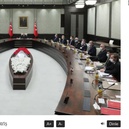
🔊
AYİŞ
A+
A-
Dinle