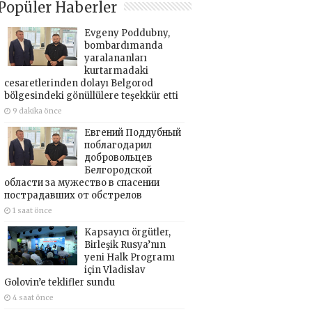
Popüler Haberler
Evgeny Poddubny,
bombardımanda
yaralananları
kurtarmadaki
cesaretlerinden dolayı Belgorod
bölgesindeki gönüllülere teşekkür etti
9 dakika önce
Евгений Поддубный
поблагодарил
добровольцев
Белгородской
области за мужество в спасении
пострадавших от обстрелов
1 saat önce
Kapsayıcı örgütler,
Birleşik Rusya’nın
yeni Halk Programı
için Vladislav
Golovin’e teklifler sundu
4 saat önce