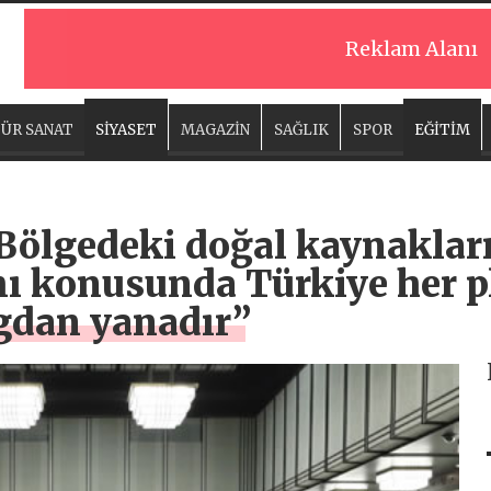
Reklam Alanı
ÜR SANAT
SİYASET
MAGAZİN
SAĞLIK
SPOR
EĞİTİM
Bölgedeki doğal kaynakları
mı konusunda Türkiye her p
ogdan yanadır”