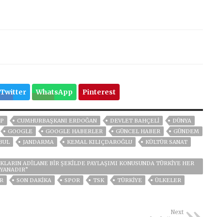
Twitter
WhatsApp
Pinterest
P
CUMHURBAŞKANI ERDOĞAN
DEVLET BAHÇELİ
DÜNYA
GOOGLE
GOOGLE HABERLER
GÜNCEL HABER
GÜNDEM
BUL
JANDARMA
KEMAL KILIÇDAROĞLU
KÜLTÜR SANAT
AKLARIN ADILANE BIR ŞEKILDE PAYLAŞIMI KONUSUNDA TÜRKIYE HER
 YANADIR”
ER
SON DAKIKA
SPOR
TSK
TÜRKİYE
ÜLKELER
Next