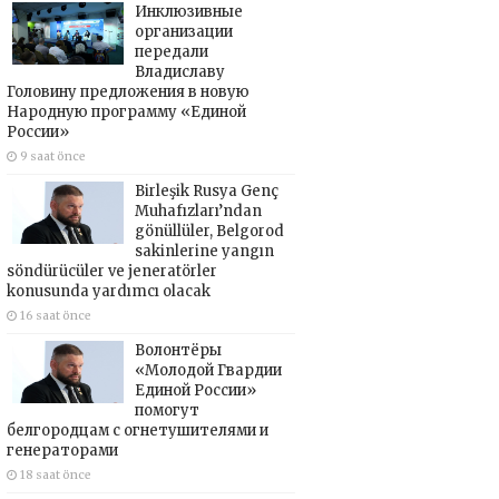
Инклюзивные
организации
передали
Владиславу
Головину предложения в новую
Народную программу «Единой
России»
9 saat önce
Birleşik Rusya Genç
Muhafızları’ndan
gönüllüler, Belgorod
sakinlerine yangın
söndürücüler ve jeneratörler
konusunda yardımcı olacak
16 saat önce
Волонтёры
«Молодой Гвардии
Единой России»
помогут
белгородцам с огнетушителями и
генераторами
18 saat önce