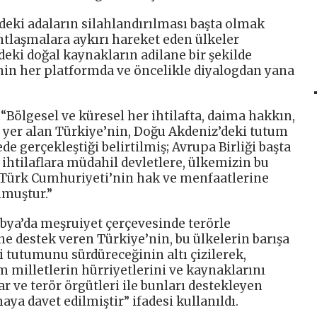
deki adaların silahlandırılması başta olmak
ntlaşmalara aykırı hareket eden ülkeler
deki doğal kaynakların adilane bir şekilde
in her platformda ve öncelikle diyalogdan yana
.
 “Bölgesel ve küresel her ihtilafta, daima hakkın,
 yer alan Türkiye’nin, Doğu Akdeniz’deki tutum
e gerçekleştiği belirtilmiş; Avrupa Birliği başta
htilaflara müdahil devletlere, ülkemizin bu
s Türk Cumhuriyeti’nin hak ve menfaatlerine
lmuştur.”
ibya’da meşruiyet çerçevesinde terörle
ne destek veren Türkiye’nin, bu ülkelerin barışa
tutumunu sürdüreceğinin altı çizilerek,
 milletlerin hürriyetlerini ve kaynaklarını
 ve terör örgütleri ile bunları destekleyen
ya davet edilmiştir” ifadesi kullanıldı.