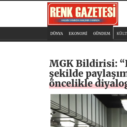
DÜNYA
EKONOMİ
GÜNDEM
KÜLT
MGK Bildirisi: “
şekilde paylaşı
öncelikle diyal