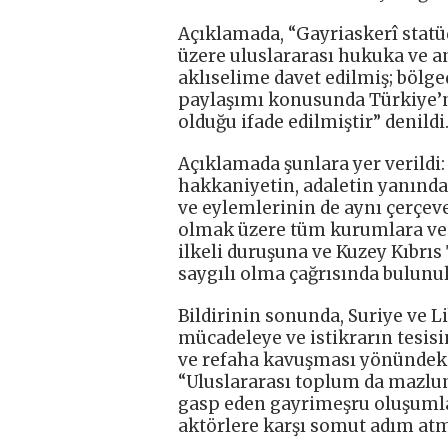
Açıklamada, “Gayriaskerî statü
üzere uluslararası hukuka ve a
aklıselime davet edilmiş; bölge
paylaşımı konusunda Türkiye’n
olduğu ifade edilmiştir” denildi
Açıklamada şunlara yer verildi:
hakkaniyetin, adaletin yanında
ve eylemlerinin de aynı çerçeved
olmak üzere tüm kurumlara ve i
ilkeli duruşuna ve Kuzey Kıbrı
saygılı olma çağrısında bulunu
Bildirinin sonunda, Suriye ve L
mücadeleye ve istikrarın tesisi
ve refaha kavuşması yönündeki 
“Uluslararası toplum da mazlum
gasp eden gayrimeşru oluşumlar
aktörlere karşı somut adım atma