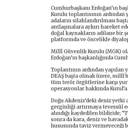
Cumhurbaşkanı Erdoğan’ın başk
Kurulu toplantısının ardından y
adaların silahlandırılması baş
antlaşmalara aykırı hareket ed
doğal kaynakların adilane bir 
platformda ve öncelikle diyalog
Millî Güvenlik Kurulu (MGK) o
Erdoğan’ın başkanlığında Cumhu
Toplantının ardından yapılan 
DEAŞ başta olmak üzere, millî bi
tüm terör örgütlerine karşı yur
operasyonlar hakkında Kurul’a b
Doğu Akdeniz’deki deniz yetki a
gerginliği artırmaya tevessül e
alındığı kaydedilen bildiride; 
sonra da kara, deniz ve havada
hususunda taviz vermeyeceği bir 