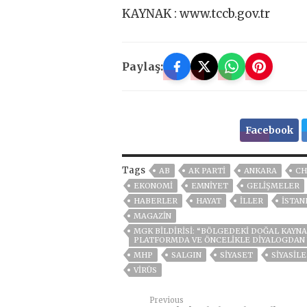
KAYNAK : www.tccb.gov.tr
Paylaş:
Facebook
Tags
AB
AK PARTİ
ANKARA
CH
EKONOMİ
EMNİYET
GELIŞMELER
HABERLER
HAYAT
İLLER
ISTAN
MAGAZİN
MGK BILDIRISI: “BÖLGEDEKI DOĞAL KAYN
PLATFORMDA VE ÖNCELIKLE DIYALOGDAN
MHP
SALGIN
SİYASET
SİYASİL
VIRÜS
Previous