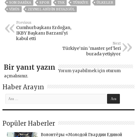
SON DAKIKA
SPOR
TSK
TÜRKİYE
ÜLKELER
VIRÜS
ZEYNEL ABİDİN BEYAZGÜL
Previous
Cumhurbaşkanı Erdoğan,
IKBY Başkanı Barzani’yi
kabul etti
Next
Türkiye’nin ‘master şef’leri
burada yetişiyor
Bir yanıt yazın
Yorum yapabilmek için
oturum
açmalısınız
.
Haber Arayın
Popüler Haberler
Волонтёры «Молодой Гвардии Единой