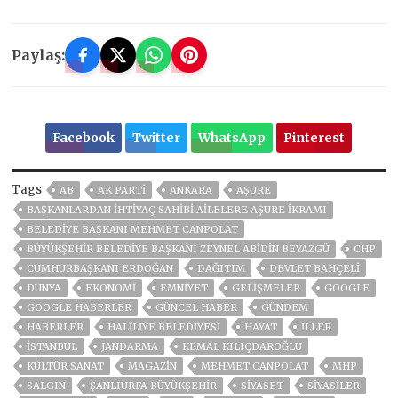
Paylaş:
Facebook
Twitter
WhatsApp
Pinterest
Tags
AB
AK PARTİ
ANKARA
AŞURE
BAŞKANLARDAN İHTİYAÇ SAHİBİ AİLELERE AŞURE İKRAMI
BELEDIYE BAŞKANI MEHMET CANPOLAT
BÜYÜKŞEHIR BELEDIYE BAŞKANI ZEYNEL ABIDIN BEYAZGÜ
CHP
CUMHURBAŞKANI ERDOĞAN
DAĞITIM
DEVLET BAHÇELİ
DÜNYA
EKONOMİ
EMNİYET
GELIŞMELER
GOOGLE
GOOGLE HABERLER
GÜNCEL HABER
GÜNDEM
HABERLER
HALİLİYE BELEDİYESİ
HAYAT
İLLER
ISTANBUL
JANDARMA
KEMAL KILIÇDAROĞLU
KÜLTÜR SANAT
MAGAZİN
MEHMET CANPOLAT
MHP
SALGIN
ŞANLIURFA BÜYÜKŞEHİR
SİYASET
SİYASİLER