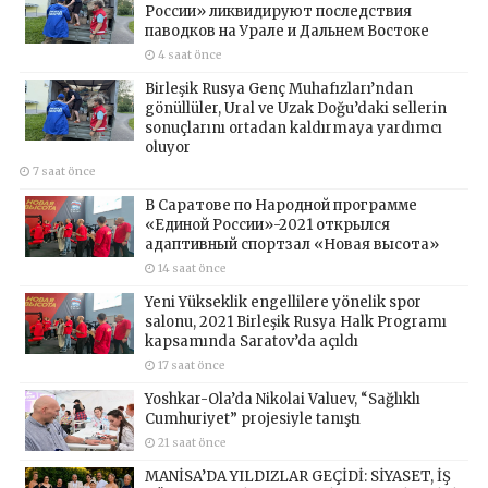
России» ликвидируют последствия
паводков на Урале и Дальнем Востоке
4 saat önce
Birleşik Rusya Genç Muhafızları’ndan
gönüllüler, Ural ve Uzak Doğu’daki sellerin
sonuçlarını ortadan kaldırmaya yardımcı
oluyor
7 saat önce
В Саратове по Народной программе
«Единой России»-2021 открылся
адаптивный спортзал «Новая высота»
14 saat önce
Yeni Yükseklik engellilere yönelik spor
salonu, 2021 Birleşik Rusya Halk Programı
kapsamında Saratov’da açıldı
17 saat önce
Yoshkar-Ola’da Nikolai Valuev, “Sağlıklı
Cumhuriyet” projesiyle tanıştı
21 saat önce
MANİSA’DA YILDIZLAR GEÇİDİ: SİYASET, İŞ