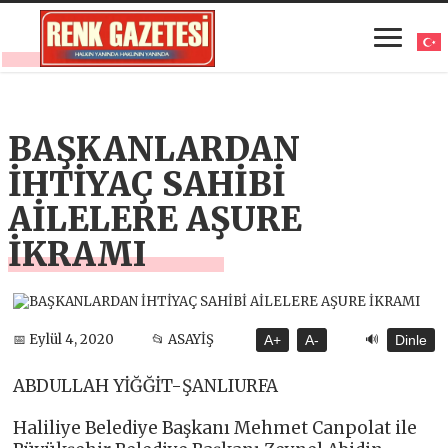
BAŞKANLARDAN
İHTİYAÇ SAHİBİ
AİLELERE AŞURE
İKRAMI
🔊
📅 Eylül 4, 2020
📂 ASAYİŞ
A+
A-
Dinle
ABDULLAH YİĞĞİT-ŞANLIURFA
Haliliye Belediye Başkanı Mehmet Canpolat ile