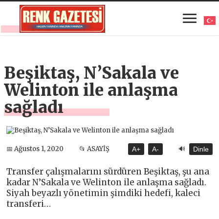
Beşiktaş, N’Sakala ve
Welinton ile anlaşma
sağladı
🔊
📅 Ağustos 1, 2020
📂 ASAYİŞ
A+
A-
Dinle
Transfer çalışmalarını sürdüren Beşiktaş, şu ana
kadar N’Sakala ve Welinton ile anlaşma sağladı.
Siyah beyazlı yönetimin şimdiki hedefi, kaleci
transferi…