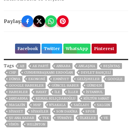
Paylaş:
Facebook
Twitter
WhatsApp
Pinterest
Tags
AB
AK PARTİ
ANKARA
ANLAŞMA
BEŞIKTAŞ
CHP
CUMHURBAŞKANI ERDOĞAN
DEVLET BAHÇELİ
DÜNYA
EKONOMİ
EMNİYET
GELIŞMELER
GOOGLE
GOOGLE HABERLER
GÜNCEL HABER
GÜNDEM
HABERLER
HAYAT
ILE
İLLER
ISTANBUL
JANDARMA
KEMAL KILIÇDAROĞLU
KÜLTÜR SANAT
MAGAZİN
MHP
N'SAKALA
SAĞLADI
SALGIN
SİYASET
SİYASİLER
SON DAKIKA
SPOR
ŞU ANA KADAR
TSK
TÜRKİYE
ÜLKELER
VE
VIRÜS
WELINTON