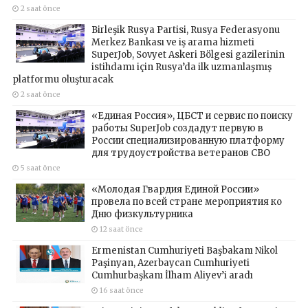
2 saat önce
Birleşik Rusya Partisi, Rusya Federasyonu
Merkez Bankası ve iş arama hizmeti
SuperJob, Sovyet Askeri Bölgesi gazilerinin
istihdamı için Rusya’da ilk uzmanlaşmış
platformu oluşturacak
2 saat önce
«Единая Россия», ЦБСТ и сервис по поиску
работы SuperJob создадут первую в
России специализированную платформу
для трудоустройства ветеранов СВО
5 saat önce
«Молодая Гвардия Единой России»
провела по всей стране мероприятия ко
Дню физкультурника
12 saat önce
Ermenistan Cumhuriyeti Başbakanı Nikol
Paşinyan, Azerbaycan Cumhuriyeti
Cumhurbaşkanı İlham Aliyev’i aradı
16 saat önce