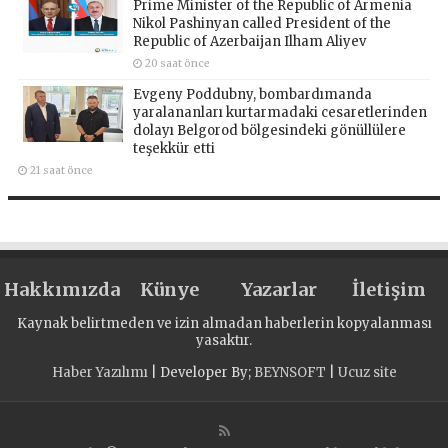
Prime Minister of the Republic of Armenia
Nikol Pashinyan called President of the
Republic of Azerbaijan Ilham Aliyev
20 saat önce
Evgeny Poddubny, bombardımanda
yaralananları kurtarmadaki cesaretlerinden
dolayı Belgorod bölgesindeki gönüllülere
teşekkür etti
21 saat önce
Hakkımızda
Künye
Yazarlar
İletişim
Kaynak belirtmeden ve izin almadan haberlerin kopyalanması
yasaktır.
Haber Yazılımı
| Developer By;
BEYNSOFT
|
Ucuz site