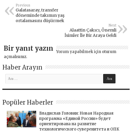
Previous
Galatasaray, transfer
döneminde takımın yaş
ortalamasını düşürmek
Next
Alaattin Çakıcı, Önemli
İsimler İle Bir Araya Geldi
Bir yanıt yazın
Yorum yapabilmek için
oturum
açmalısınız
.
Haber Arayın
Popüler Haberler
Владислав Головин: Новая Народная
программа «Единой России» будет
ориентирована на развитие
технологического суверенитета и ОПК