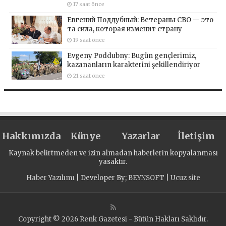
17 saat önce
Евгений Поддубный: Ветераны СВО — это
та сила, которая изменит страну
19 saat önce
Evgeny Poddubny: Bugün gençlerimiz,
kazananların karakterini şekillendiriyor
21 saat önce
Hakkımızda
Künye
Yazarlar
İletişim
Kaynak belirtmeden ve izin almadan haberlerin kopyalanması
yasaktır.
Haber Yazılımı
| Developer By;
BEYNSOFT
|
Ucuz site
Copyright © 2026 Renk Gazetesi - Bütün Hakları Saklıdır.