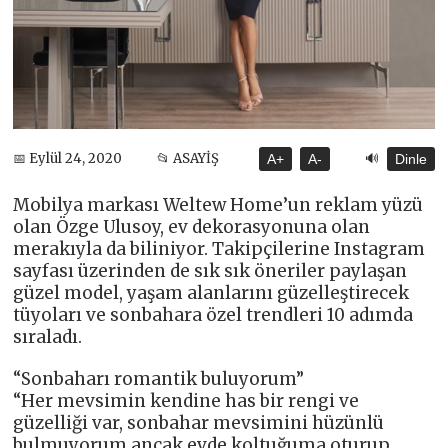
🔊
📅 Eylül 24, 2020
📂 ASAYİŞ
A+
A-
Dinle
Mobilya markası Weltew Home’un reklam yüzü
olan Özge Ulusoy, ev dekorasyonuna olan
merakıyla da biliniyor. Takipçilerine Instagram
sayfası üzerinden de sık sık öneriler paylaşan
güzel model, yaşam alanlarını güzelleştirecek
tüyoları ve sonbahara özel trendleri 10 adımda
sıraladı.
“Sonbaharı romantik buluyorum”
“Her mevsimin kendine has bir rengi ve
güzelliği var, sonbahar mevsimini hüzünlü
bulmuyorum ancak evde koltuğuma oturup,