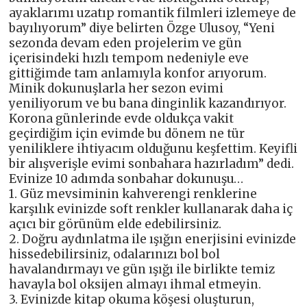
ayaklarımı uzatıp romantik filmleri izlemeye de
bayılıyorum” diye belirten Özge Ulusoy, “Yeni
sezonda devam eden projelerim ve gün
içerisindeki hızlı tempom nedeniyle eve
gittiğimde tam anlamıyla konfor arıyorum.
Minik dokunuşlarla her sezon evimi
yeniliyorum ve bu bana dinginlik kazandırıyor.
Korona günlerinde evde oldukça vakit
geçirdiğim için evimde bu dönem ne tür
yeniliklere ihtiyacım olduğunu keşfettim. Keyifli
bir alışverişle evimi sonbahara hazırladım” dedi.
Evinize 10 adımda sonbahar dokunuşu…
1. Güz mevsiminin kahverengi renklerine
karşılık evinizde soft renkler kullanarak daha iç
açıcı bir görünüm elde edebilirsiniz.
2. Doğru aydınlatma ile ışığın enerjisini evinizde
hissedebilirsiniz, odalarınızı bol bol
havalandırmayı ve gün ışığı ile birlikte temiz
havayla bol oksijen almayı ihmal etmeyin.
3. Evinizde kitap okuma köşesi oluşturun,