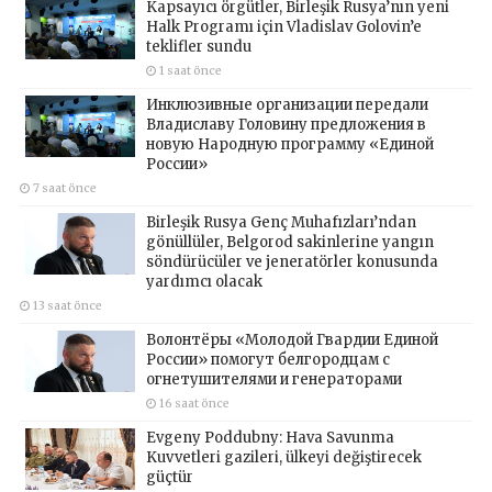
Kapsayıcı örgütler, Birleşik Rusya’nın yeni
Halk Programı için Vladislav Golovin’e
teklifler sundu
1 saat önce
Инклюзивные организации передали
Владиславу Головину предложения в
новую Народную программу «Единой
России»
7 saat önce
Birleşik Rusya Genç Muhafızları’ndan
gönüllüler, Belgorod sakinlerine yangın
söndürücüler ve jeneratörler konusunda
yardımcı olacak
13 saat önce
Волонтёры «Молодой Гвардии Единой
России» помогут белгородцам с
огнетушителями и генераторами
16 saat önce
Evgeny Poddubny: Hava Savunma
Kuvvetleri gazileri, ülkeyi değiştirecek
güçtür