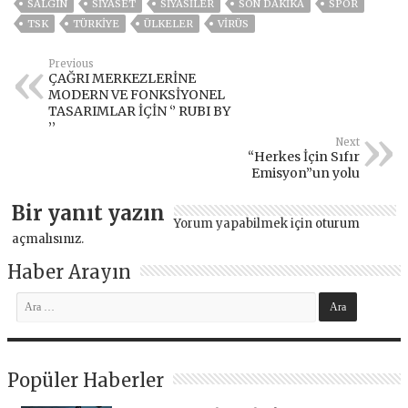
SALGIN
SİYASET
SİYASİLER
SON DAKIKA
SPOR
TSK
TÜRKİYE
ÜLKELER
VIRÜS
Previous
ÇAĞRI MERKEZLERİNE
MODERN VE FONKSİYONEL
TASARIMLAR İÇİN ‘’ RUBI BY
’’
Next
“Herkes İçin Sıfır
Emisyon”un yolu
Bir yanıt yazın
Yorum yapabilmek için
oturum
açmalısınız
.
Haber Arayın
Popüler Haberler