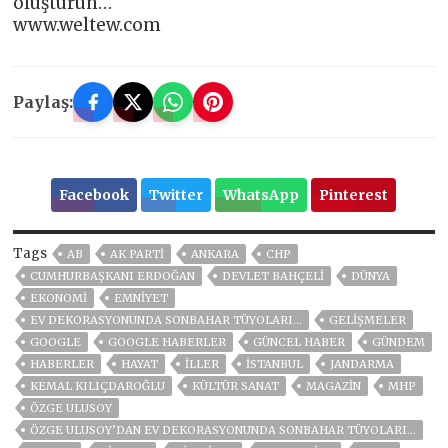
oluşturun…
www.weltew.com
Paylaş:
Facebook
Twitter
WhatsApp
Pinterest
Tags
AB
AK PARTİ
ANKARA
CHP
CUMHURBAŞKANI ERDOĞAN
DEVLET BAHÇELİ
DÜNYA
EKONOMİ
EMNİYET
EV DEKORASYONUNDA SONBAHAR TÜYOLARI…
GELIŞMELER
GOOGLE
GOOGLE HABERLER
GÜNCEL HABER
GÜNDEM
HABERLER
HAYAT
İLLER
ISTANBUL
JANDARMA
KEMAL KILIÇDAROĞLU
KÜLTÜR SANAT
MAGAZİN
MHP
ÖZGE ULUSOY
ÖZGE ULUSOY’DAN EV DEKORASYONUNDA SONBAHAR TÜYOLARI…