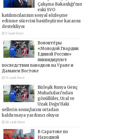
Çalışma Bakanlığı’nın
eski SVO
katılımcılarının sosyal sözleşme
edinme sürecini basitleştirme kararını
destekliyor
5 saat önce
Волонтёры
«Молодой Гвардии
Единой России»
ликвидируют
последствия паводков на Урале и
Дальнем Востоке
11 saat önce
Birleşik Rusya Genç
Muhafızları’ndan
gönüllüler, Ural ve
Uzak Doğu’daki
sellerin sonuçlarını ortadan
kaldırmaya yardımcı oluyor
14 saat önce
В Саратове по
Народной