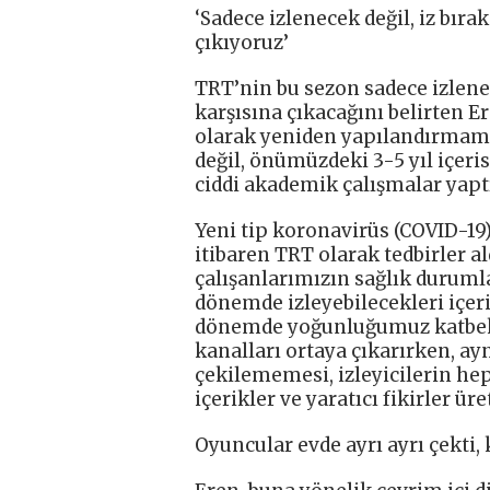
‘Sadece izlenecek değil, iz bıra
çıkıyoruz’
TRT’nin bu sezon sadece izlenec
karşısına çıkacağını belirten Er
olarak yeniden yapılandırmamız
değil, önümüzdeki 3-5 yıl içer
ciddi akademik çalışmalar yaptı
Yeni tip koronavirüs (COVID-19
itibaren TRT olarak tedbirler al
çalışanlarımızın sağlık durumla
dönemde izleyebilecekleri içeri
dönemde yoğunluğumuz katbeka
kanalları ortaya çıkarırken, ay
çekilememesi, izleyicilerin hep
içerikler ve yaratıcı fikirler ü
Oyuncular evde ayrı ayrı çekti, 