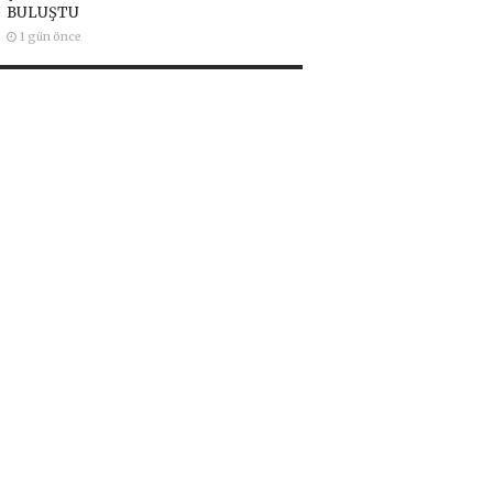
BULUŞTU
1 gün önce