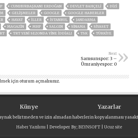
P
CUMHURBAŞKANI ERDOĞAN
DEVLET BAHÇELİ
DİZİ
İM
GELIŞMELER
GOOGLE
GOOGLE HABERLER
ER
HAYAT
İLLER
ISTANBUL
JANDARMA
MAGAZİN
MHP
SALGIN
SINAMA
SİYASET
RT
TRT YENI SEZONDA YINE IDDIALI
TSK
TÜRKİYE
Next
Samsunspor: 3 –
Ümraniyespor: 0
lmek için
oturum açmalısınız
.
Künye
Yazarlar
aynak belirtmeden ve izin almadan haberlerin kopyalanması yasaktı
Haber Yazılımı
| Developer By;
BEYNSOFT
|
Ucuz site