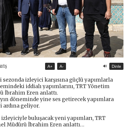
🔊
AYİŞ
A+
A-
Dinle
i sezonda izleyici karşısına güçlü yapımlarla
nemindeki iddialı yapımlarını, TRT Yönetim
 İbrahim Eren anlattı.
ayın döneminde yine ses getirecek yapımlara
ri ardına geliyor.
izleyiciyle buluşacak yeni yapımları, TRT
el Müdürü İbrahim Eren anlattı…