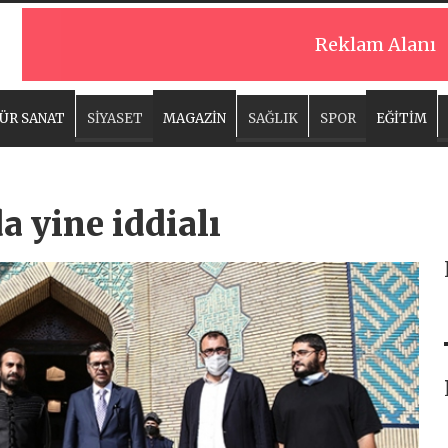
Reklam Alanı
ÜR SANAT
SİYASET
MAGAZİN
SAĞLIK
SPOR
EĞİTİM
 yine iddialı