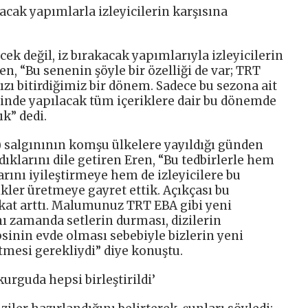
kacak yapımlarla izleyicilerin karşısına
ek değil, iz bırakacak yapımlarıyla izleyicilerin
en, “Bu senenin şöyle bir özelliği de var; TRT
ı bitirdiğimiz bir dönem. Sadece bu sezona ait
isinde yapılacak tüm içeriklere dair bu dönemde
k” dedi.
) salgınının komşu ülkelere yayıldığı günden
dıklarını dile getiren Eren, “Bu tedbirlerle hem
rını iyileştirmeye hem de izleyicilere bu
kler üretmeye gayret ettik. Açıkçası bu
t arttı. Malumunuz TRT EBA gibi yeni
nı zamanda setlerin durması, dizilerin
sinin evde olması sebebiyle bizlerin yeni
retmesi gerekliydi” diye konuştu.
kurguda hepsi birleştirildi’