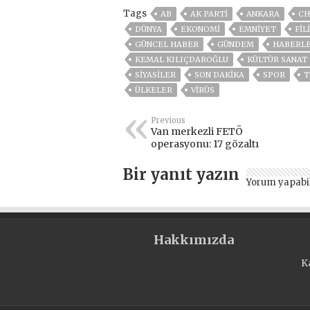
Tags
AB
AK PARTİ
ANKARA
CH
DÜNYA
EKONOMİ
EMNİYET
FİL
GÜNCEL HABER
GÜNDEM
HABERL
KEMAL KILIÇDAROĞLU
KÜLTÜR SANAT
SİYASİLER
SON DAKIKA
SPOR
T
ÜLKELER
VIRÜS
Previous
Van merkezli FETÖ
operasyonu: 17 gözaltı
Bir yanıt yazın
Yorum yapabi
Hakkımızda
K