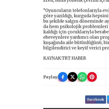
Eren, buna yönelik çevrim içi di
“Oyuncuların telefonlarıyla evd
göre yazıldığı, kurguda hepsinin 
bu şekilde salgın döneminde a
da hem psikolojik problemleri 
kaldığı için çocuklarıyla berab
ebeveynlere yardımcı olan pro
kuşağında aile bütünlüğünü, bir
bilgilendirici ve keyif verici p
KAYNAK:TRT HABER
Paylaş:
Facebook