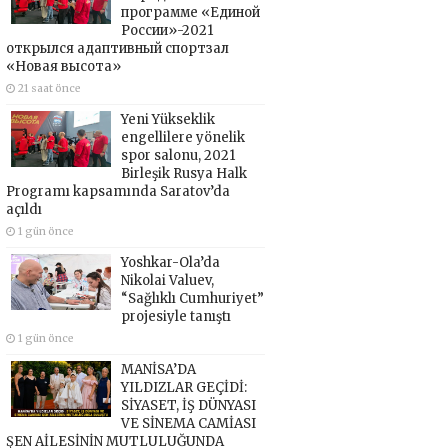
программе «Единой
России»-2021
открылся адаптивный спортзал
«Новая высота»
21 saat önce
Yeni Yükseklik
engellilere yönelik
spor salonu, 2021
Birleşik Rusya Halk
Programı kapsamında Saratov’da
açıldı
1 gün önce
Yoshkar-Ola’da
Nikolai Valuev,
“Sağlıklı Cumhuriyet”
projesiyle tanıştı
1 gün önce
MANİSA’DA
YILDIZLAR GEÇİDİ:
SİYASET, İŞ DÜNYASI
VE SİNEMA CAMİASI
ŞEN AİLESİNİN MUTLULUĞUNDA