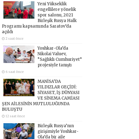
Yeni Yükseklik
engellilere yönelik
spor salonu, 2021
Birleşik Rusya Halk
Programı kapsamında Saratov’da
açıldı
2 saat önce
Yoshkar-Ola’da
Nikolai Valuev,
“Sağlıklı Cumhuriyet”
projesiyle tanıştı
6 saat önce
MANİSA’DA
YILDIZLAR GEÇİDİ:
SİYASET, İŞ DÜNYASI
VE SİNEMA CAMİASI
ŞEN AİLESİNİN MUTLULUĞUNDA
BULUŞTU
12 saat önce
Birleşik Rusya’nın
girişimiyle Yoshkar-
Ola’da bir aile