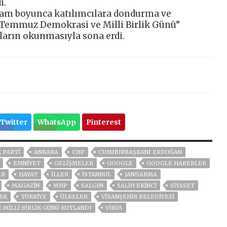
i.
ram boyunca katılımcılara dondurma ve
5 Temmuz Demokrasi ve Milli Birlik Günü”
aların okunmasıyla sona erdi.
Twitter
WhatsApp
Pinterest
 PARTİ
ANKARA
CHP
CUMHURBAŞKANI ERDOĞAN
EMNİYET
GELIŞMELER
GOOGLE
GOOGLE HABERLER
ER
HAYAT
İLLER
ISTANBUL
JANDARMA
MAGAZİN
MHP
SALGIN
SALİH EKİNCİ
SİYASET
SK
TÜRKİYE
ÜLKELER
VİRANŞEHİR BELEDİYESİ
 MİLLİ BİRLİK GÜNÜ KUTLANDI
VIRÜS