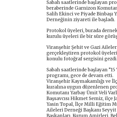
Sabah saatlerinde başlayan pr
beraberinde Garnizon Komutanı 
Salih Ekinci ve Piyade Binbaşı Y
Derneğinin ziyareti ile başladı.
Protokol üyeleri, burada derne
kurulu üyeleri ile bir süre görü
Viranşehir Şehit ve Gazi Aileler
gerçekleştiren protokol üyele
konulu fotoğraf sergisini gezdi
Sabah saatlerinde başlayan “1
programı, gece de devam etti.
Viranşehir Kaymakamlığı ve İl
kuralına uygun düzenlenen p
Komutanı Yarbay Ümit Veli Varlı
Başsavcısı Hikmet Semiz, ilçe 
Yasin Topal, İlçe Milli Eğitim 
Aileleri Derneği Başkanı Seyyit 
Başkanları, Kurum Amirleri, Bel