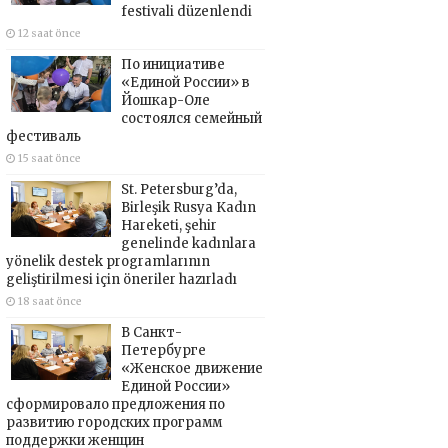
festivali düzenlendi
12 saat önce
По инициативе
«Единой России» в
Йошкар-Оле
состоялся семейный
фестиваль
15 saat önce
St. Petersburg’da,
Birleşik Rusya Kadın
Hareketi, şehir
genelinde kadınlara
yönelik destek programlarının
geliştirilmesi için öneriler hazırladı
18 saat önce
В Санкт-
Петербурге
«Женское движение
Единой России»
сформировало предложения по
развитию городских программ
поддержки женщин