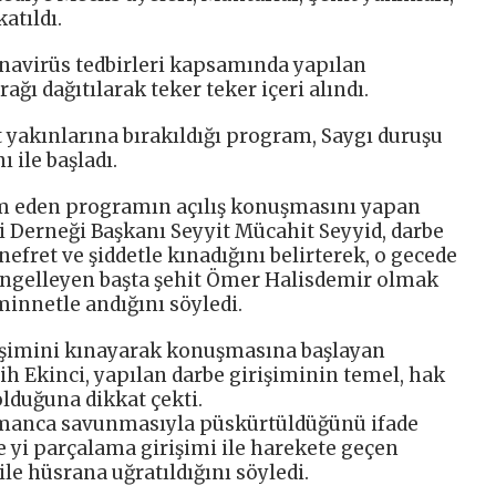
atıldı.
navirüs tedbirleri kapsamında yapılan
ğı dağıtılarak teker teker içeri alındı.
t yakınlarına bırakıldığı program, Saygı duruşu
 ile başladı.
vam eden programın açılış konuşmasını yapan
ri Derneği Başkanı Seyyit Mücahit Seyyid, darbe
 nefret ve şiddetle kınadığını belirterek, o gecede
 engelleyen başta şehit Ömer Halisdemir olmak
minnetle andığını söyledi.
rişimini kınayarak konuşmasına başlayan
ih Ekinci, yapılan darbe girişiminin temel, hak
olduğuna dikkat çekti.
amanca savunmasıyla püskürtüldüğünü ifade
e yi parçalama girişimi ile harekete geçen
 ile hüsrana uğratıldığını söyledi.