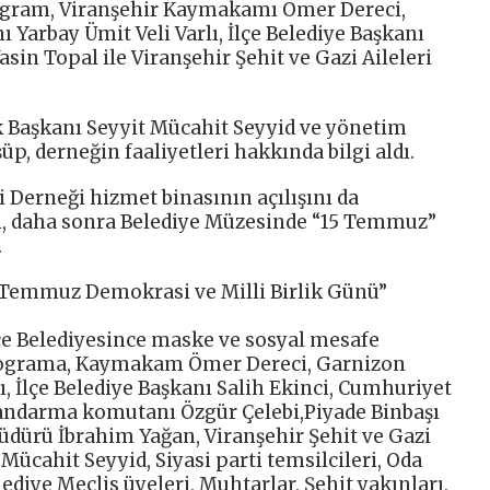
ogram, Viranşehir Kaymakamı Ömer Dereci,
Yarbay Ümit Veli Varlı, İlçe Belediye Başkanı
asin Topal ile Viranşehir Şehit ve Gazi Aileleri
k Başkanı Seyyit Mücahit Seyyid ve yönetim
şüp, derneğin faaliyetleri hakkında bilgi aldı.
i Derneği hizmet binasının açılışını da
ri, daha sonra Belediye Müzesinde “15 Temmuz”
.
5 Temmuz Demokrasi ve Milli Birlik Günü”
çe Belediyesince maske ve sosyal mesafe
rograma, Kaymakam Ömer Dereci, Garnizon
, İlçe Belediye Başkanı Salih Ekinci, Cumhuriyet
Jandarma komutanı Özgür Çelebi,Piyade Binbaşı
Müdürü İbrahim Yağan, Viranşehir Şehit ve Gazi
Mücahit Seyyid, Siyasi parti temsilcileri, Oda
ediye Meclis üyeleri, Muhtarlar, Şehit yakınları,