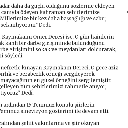
kadar daha da güçlü olduğunu sözlerine ekleyen
ini canıyla ödeyen kahraman şehitlerimize
Milletimize bir kez daha başsağlığı ve sabır,
a selamlıyorum” Dedi.
 Kaymakamı Ömer Deresi ise, O gün hainlerin
rak kanlı bir darbe girişiminde bulunduğunu
arbe girişimini sokak ve meydanları doldurarak,
i söyledi.
ve nefretle kınayan Kaymakam Dereci, O gece aziz
birlik ve beraberlik örneği sergileyerek
mayacağının en güzel örneğini sergilemiştir.
elleyen tüm şehitlerimizi rahmetle anıyor,
tiyoruz” Dedi.
 ardından 15 Temmuz konulu şiirlerin
 Temmuz sinevizyon gösterimi ile devam etti.
afından şehit yakınlarına ve şiir okuyan