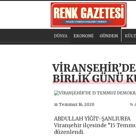
DÜNYA
EKONOMİ
GÜNDEM
KÜLT
VİRANŞEHİR’DE
BİRLİK GÜNÜ 
📅 Temmuz 16, 2020
📂 
ABDULLAH YİĞİT-ŞANLIURFA
Viranşehir ilçesinde “15 Temm
düzenlendi.