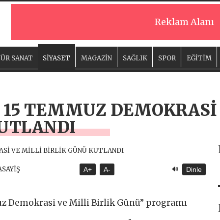
Reklam Alanı
ÜR SANAT
SİYASET
MAGAZİN
SAĞLIK
SPOR
EĞİTİM
 15 TEMMUZ DEMOKRASİ 
KUTLANDI
🔊
ASAYİŞ
A+
A-
Dinle
uz Demokrasi ve Milli Birlik Günü” programı