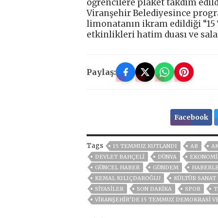
öğrencilere plaket takdim edild
Viranşehir Belediyesince prog
limonatanın ikram edildiği “1
etkinlikleri hatim duası ve sal
Paylaş:
Facebook
Tags
15 TEMMUZ KUTLANDI
AB
AK
DEVLET BAHÇELİ
DÜNYA
EKONOMİ
GÜNCEL HABER
GÜNDEM
HABERL
KEMAL KILIÇDAROĞLU
KÜLTÜR SANAT
SİYASİLER
SON DAKIKA
SPOR
T
VİRANŞEHİR’DE 15 TEMMUZ DEMOKRASİ VE