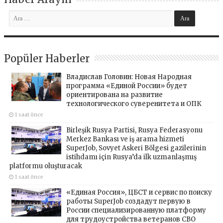
Popüler Haberler
Владислав Головин: Новая Народная
программа «Единой России» будет
ориентирована на развитие
технологического суверенитета и ОПК
1 saat önce
Birleşik Rusya Partisi, Rusya Federasyonu
Merkez Bankası ve iş arama hizmeti
SuperJob, Sovyet Askeri Bölgesi gazilerinin
istihdamı için Rusya’da ilk uzmanlaşmış
platformu oluşturacak
1 saat önce
«Единая Россия», ЦБСТ и сервис по поиску
работы SuperJob создадут первую в
России специализированную платформу
для трудоустройства ветеранов СВО