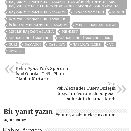
BAŞKAN MEHMET NURİ SAMANCI `DAN AĞRI TİCARET BORSASI
BAŞKANI ÖMER YILDIRIM VE MECLİS BAŞKANI ASLAN`A ZİYARET
BAŞKAN MEHMET NURI SAMANCI
BAŞKAN SAMANCI
BUGÜN
IŞ ADAMI MEHMET NURI SAMANCI
IŞ INSANI MEHMET NURI SAMANCI
MECLİS BAŞKANI ASLAN
MECLİS BAŞKANI ASLAN`A
MEHMET
MEHMET NURİ SAMANCI
MEHMET NURİ SAMANCI `DAN
NURI
SAMANCI
TAŞLIÇAY
TAŞLIÇAY ILÇESI
VE
ZIYARET
Previous
Bekir Ayaz: Türk Sporunu
İsmi Olanlar Değil, Planı
Olanlar Kurtarır
Next
Vali Alexander Gusev, Birleşik
Rusya’nın Voronezh bölgesel
şubesinin başına atandı
Bir yanıt yazın
Yorum yapabilmek için
oturum
açmalısınız
.
Haber Arayın