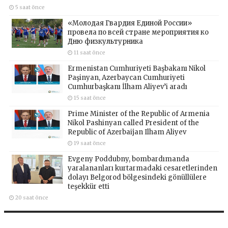
5 saat önce
«Молодая Гвардия Единой России»
провела по всей стране мероприятия ко
Дню физкультурника
11 saat önce
Ermenistan Cumhuriyeti Başbakanı Nikol
Paşinyan, Azerbaycan Cumhuriyeti
Cumhurbaşkanı İlham Aliyev’i aradı
15 saat önce
Prime Minister of the Republic of Armenia
Nikol Pashinyan called President of the
Republic of Azerbaijan Ilham Aliyev
19 saat önce
Evgeny Poddubny, bombardımanda
yaralananları kurtarmadaki cesaretlerinden
dolayı Belgorod bölgesindeki gönüllülere
teşekkür etti
20 saat önce