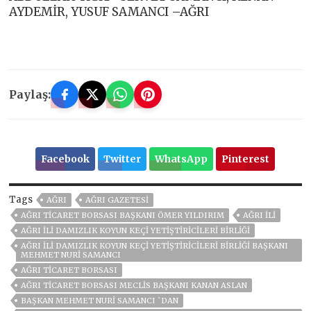
AYDEMİR, YUSUF SAMANCI –AĞRI
Paylaş:
Facebook
Twitter
WhatsApp
Pinterest
Tags
AĞRI
AĞRI GAZETESİ
AĞRI TİCARET BORSASI BAŞKANI ÖMER YILDIRIM
AĞRI ILI
AĞRI İLI DAMIZLIK KOYUN KEÇI YETIŞTIRICILERI BIRLIĞI
AĞRI İLI DAMIZLIK KOYUN KEÇI YETIŞTIRICILERI BIRLIĞI BAŞKANI
MEHMET NURI SAMANCI
AĞRI TICARET BORSASI
AĞRI TICARET BORSASI MECLIS BAŞKANI KANAN ASLAN
BAŞKAN MEHMET NURİ SAMANCI `DAN