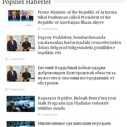
Popüler Haberler
Prime Minister of the Republic of Armenia
Nikol Pashinyan called President of the
Republic of Azerbaijan Ilham Aliyev
2 saat önce
Evgeny Poddubny, bombardımanda
yaralananları kurtarmadaki cesaretlerinden
dolayı Belgorod bölgesindeki gönüllülere
teşekkür etti
3 saat önce
Евгений Поддубный поблагодарил
добровольцев Белгородской области за
мужество в спасении пострадавших от
обстрелов
5 saat önce
Kapsayıcı örgütler, Birleşik Rusya’nın yeni
Halk Programı için Vladislav Golovin’e
teklifler sundu
7 saat önce
Инклюзивные организации передали