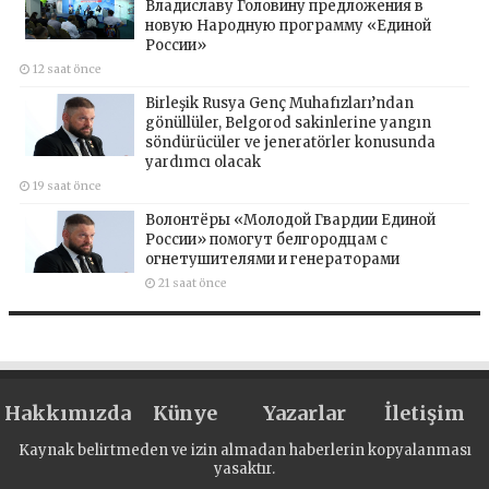
Владиславу Головину предложения в
новую Народную программу «Единой
России»
12 saat önce
Birleşik Rusya Genç Muhafızları’ndan
gönüllüler, Belgorod sakinlerine yangın
söndürücüler ve jeneratörler konusunda
yardımcı olacak
19 saat önce
Волонтёры «Молодой Гвардии Единой
России» помогут белгородцам с
огнетушителями и генераторами
21 saat önce
Hakkımızda
Künye
Yazarlar
İletişim
Kaynak belirtmeden ve izin almadan haberlerin kopyalanması
yasaktır.