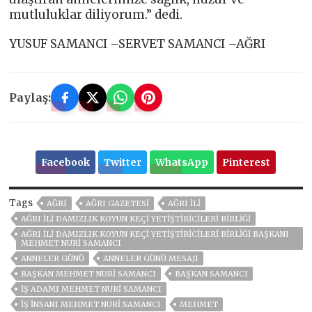
mutluluklar diliyorum.” dedi.
YUSUF SAMANCI –SERVET SAMANCI –AĞRI
Paylaş:
Facebook
Twitter
WhatsApp
Pinterest
Tags
AĞRI
AĞRI GAZETESİ
AĞRI ILI
AĞRI İLI DAMIZLIK KOYUN KEÇI YETIŞTIRICILERI BIRLIĞI
AĞRI İLI DAMIZLIK KOYUN KEÇI YETIŞTIRICILERI BIRLIĞI BAŞKANI
MEHMET NURI SAMANCI
ANNELER GÜNÜ
ANNELER GÜNÜ MESAJI
BAŞKAN MEHMET NURI SAMANCI
BAŞKAN SAMANCI
IŞ ADAMI MEHMET NURI SAMANCI
IŞ INSANI MEHMET NURI SAMANCI
MEHMET